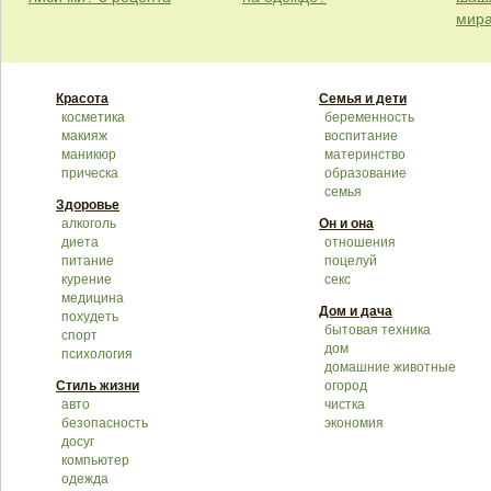
мир
Красота
Семья и дети
косметика
беременность
макияж
воспитание
маникюр
материнство
прическа
образование
семья
Здоровье
алкоголь
Он и она
диета
отношения
питание
поцелуй
курение
секс
медицина
Дом и дача
похудеть
бытовая техника
спорт
дом
психология
домашние животные
Стиль жизни
огород
авто
чистка
безопасность
экономия
досуг
компьютер
одежда