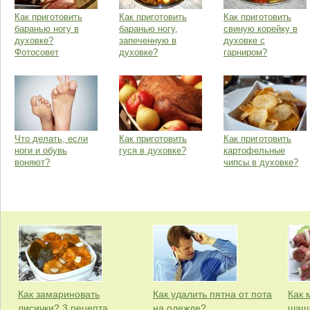
Как приготовить
Как приготовить
Как приготовить
баранью ногу в
баранью ногу,
свиную корейку в
духовке?
запеченную в
духовке с
Фотосовет
духовке?
гарниром?
Что делать, если
Как приготовить
Как приготовить
ноги и обувь
гуся в духовке?
картофельные
воняют?
чипсы в духовке?
Как замариновать
Как удалить пятна от пота
Как 
лисички? 3 рецепта
на одежде?
шашл