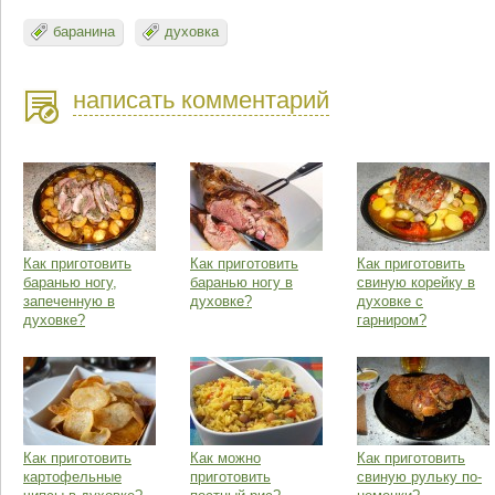
баранина
духовка
написать комментарий
Как приготовить
Как приготовить
Как приготовить
баранью ногу,
баранью ногу в
свиную корейку в
запеченную в
духовке?
духовке с
духовке?
гарниром?
Как приготовить
Как можно
Как приготовить
картофельные
приготовить
свиную рульку по-