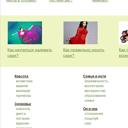
чипсы в духовке?
постный рис?
немецки?
Как научиться надевать
Как правильно носить
Как 
сари?
сари?
косм
Красота
Семья и дети
косметика
беременность
макияж
воспитание
маникюр
материнство
прическа
образование
семья
Здоровье
алкоголь
Он и она
диета
отношения
питание
поцелуй
курение
секс