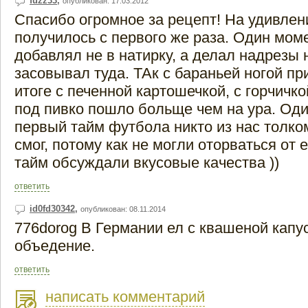
fuzz33
,
опубликован: 17.03.2012
Спасибо огромное за рецепт! На удивлен
получилось с первого же раза. Один моме
добавлял не в натирку, а делал надрезы 
засовывал туда. ТАк с бараньей ногой пр
итоге с печенной картошечкой, с горчичко
под пивко пошло больще чем на ура. Оди
первый тайм футбола никто из нас толко
смог, потому как не могли оторваться от 
тайм обсуждали вкусовые качества ))
ответить
id0fd30342
,
опубликован: 08.11.2014
776dorog В Германии ел с квашеной капус
объедение.
ответить
написать комментарий