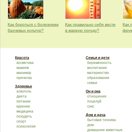
Как бороться с болезнями
Как правильно себя вести
Как 
бахчевых культур?
в жаркую погоду?
фрук
Красота
Семья и дети
косметика
беременность
макияж
воспитание
маникюр
материнство
прическа
образование
семья
Здоровье
алкоголь
Он и она
диета
отношения
питание
поцелуй
курение
секс
медицина
Дом и дача
похудеть
бытовая техника
спорт
дом
психология
домашние животные