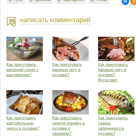
написать комментарий
Как приготовить
Как приготовить
Как приготовить
весенний салат с
баранью ногу в
баранью ногу в
картофелем?
духовке?
духовке?
Фотосовет
Как приготовить
Как приготовить
Как приготовить
картофельные
свиную корейку в
сазана,
чипсы в духовке?
духовке с
запеченного в
гарниром?
духовке?