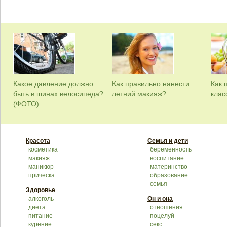
Какое давление должно
Как правильно нанести
Как 
быть в шинах велосипеда?
летний макияж?
клас
(ФОТО)
Красота
Семья и дети
косметика
беременность
макияж
воспитание
маникюр
материнство
прическа
образование
семья
Здоровье
алкоголь
Он и она
диета
отношения
питание
поцелуй
курение
секс