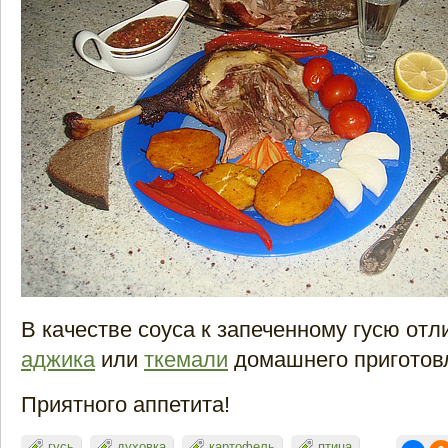
В качестве соуса к запеченному гусю отл
аджика
или
ткемали
домашнего приготов
Приятного аппетита!
гусь
духовка
картофель
птица