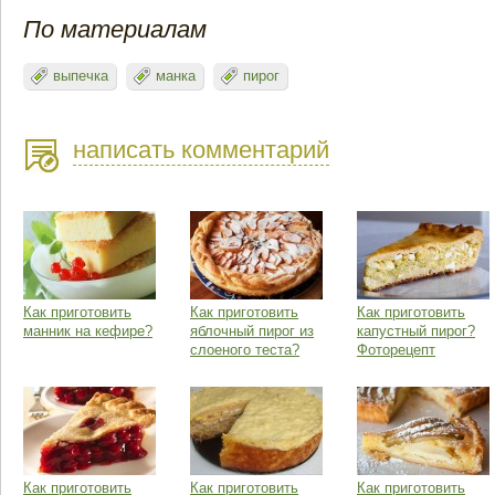
По материалам
выпечка
манка
пирог
написать комментарий
Как приготовить
Как приготовить
Как приготовить
манник на кефире?
яблочный пирог из
капустный пирог?
слоеного теста?
Фоторецепт
Как приготовить
Как приготовить
Как приготовить