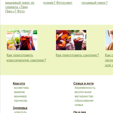
вишневый пирог из
курник? Фотосовет
грушевый пирог?
сериала «Твин
Пикс»? Фото
Как приготовить
Как приготовить сангрию?
Как 
классическую сангрию?
летн
для
Красота
Семья и дети
косметика
беременность
макияж
воспитание
маникюр
материнство
прическа
образование
семья
Здоровье
алкоголь
Он и она