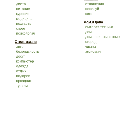
диета
отношения
питание
поцелуй
курение
секс
медицина
Дом и дача
похудеть
бытовая техника
спорт
дом
психология
домашние животные
Стиль жизни
огород
авто
чистка
безопасность
экономия
досуг
компьютер
одежда
отдых
подарок
праздник
туризм