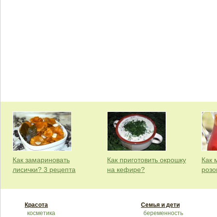
Как замариновать
Как приготовить окрошку
Как 
лисички? 3 рецепта
на кефире?
розо
Красота
Семья и дети
косметика
беременность