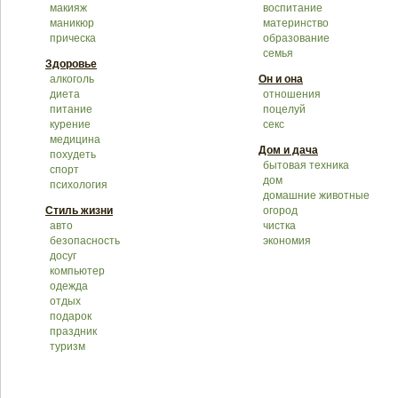
макияж
воспитание
маникюр
материнство
прическа
образование
семья
Здоровье
алкоголь
Он и она
диета
отношения
питание
поцелуй
курение
секс
медицина
Дом и дача
похудеть
бытовая техника
спорт
дом
психология
домашние животные
Стиль жизни
огород
авто
чистка
безопасность
экономия
досуг
компьютер
одежда
отдых
подарок
праздник
туризм