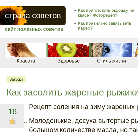
Как приготовить окрошку на
страна советов
квасе? Фоторецепт
Как правильно завязывать
парео?
сайт полезных советов
Красота
Здоровье
Стиль жизни
Закуски
Как засолить жареные рыжик
Рецепт соления на зиму жареных 
16
Молоденькие, досуха вытертые р
большом количестве масла, но так