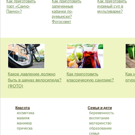
Как приготовить
Как приготовить
Как приготовить
торт «Санчо-
запеченные
куриный суп в
Панчо»?
кабачки по-
мультиварке?
румынски?
Фотосовет
Какое давление должно
Как приготовить
Как 
быть в шинах велосипеда?
классическую сангрию?
огур
(ФОТО)
Красота
Семья и дети
косметика
беременность
макияж
воспитание
маникюр
материнство
прическа
образование
семья