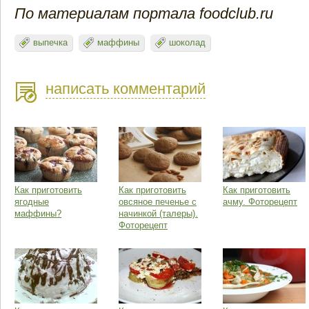
По материалам портала foodclub.ru
выпечка
маффины
шоколад
написать комментарий
Как приготовить
Как приготовить
Как приготовить
ягодные
овсяное печенье с
ачму. Фоторецепт
маффины?
начинкой (талеры).
Фоторецепт