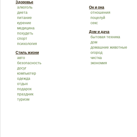
Здоровье
алкоголь
Он и она
диета
отношения
питание
поцелуй
курение
секс
медицина
Дом и дача
похудеть
бытовая техника
спорт
дом
психология
домашние животные
Стиль жизни
огород
авто
чистка
безопасность
экономия
досуг
компьютер
одежда
отдых
подарок
праздник
туризм