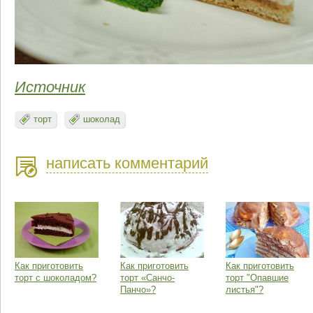
Источник
торт
шоколад
написать комментарий
Как приготовить
Как приготовить
Как приготовить
торт с шоколадом?
торт «Санчо-
торт "Опавшие
Панчо»?
листья"?