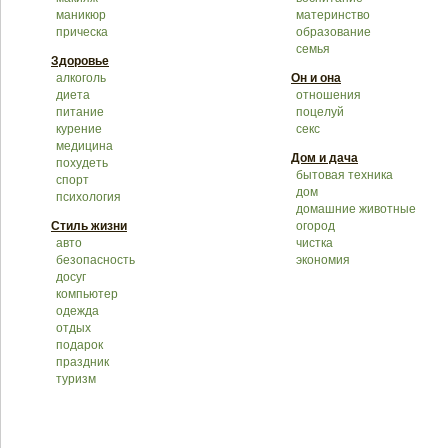
маникюр
материнство
прическа
образование
семья
Здоровье
алкоголь
Он и она
диета
отношения
питание
поцелуй
курение
секс
медицина
Дом и дача
похудеть
бытовая техника
спорт
дом
психология
домашние животные
Стиль жизни
огород
авто
чистка
безопасность
экономия
досуг
компьютер
одежда
отдых
подарок
праздник
туризм