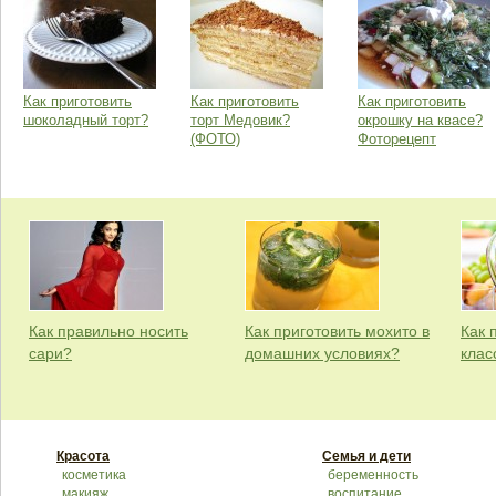
Как приготовить
Как приготовить
Как приготовить
шоколадный торт?
торт Медовик?
окрошку на квасе?
(ФОТО)
Фоторецепт
Как правильно носить
Как приготовить мохито в
Как 
сари?
домашних условиях?
клас
Красота
Семья и дети
косметика
беременность
макияж
воспитание