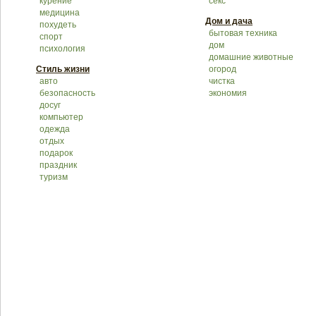
курение
секс
медицина
Дом и дача
похудеть
бытовая техника
спорт
дом
психология
домашние животные
Стиль жизни
огород
авто
чистка
безопасность
экономия
досуг
компьютер
одежда
отдых
подарок
праздник
туризм