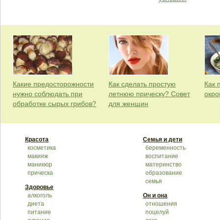
Какие предосторожности
Как сделать простую
Как 
нужно соблюдать при
летнюю прическу? Совет
окро
обработке сырых грибов?
для женщин
Красота
Семья и дети
косметика
беременность
макияж
воспитание
маникюр
материнство
прическа
образование
семья
Здоровье
алкоголь
Он и она
диета
отношения
питание
поцелуй