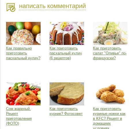
написать комментарий
Как правильно
Как приготовить
Как приготовить
приготовить
пасхальный кулич
салат "Оливье" по-
пасхальный кулич?
(6 рецептов)
французски?
Сом жареный.
Как приготовить
Как приготовить
Рецепт
курник? Фотосовет
куриные ножки как
приготовления
в KFC? Рецепт в
(ФОТО)
домашних
условиях