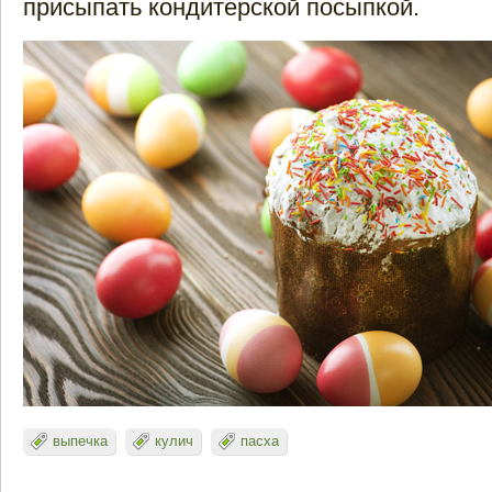
присыпать кондитерской посыпкой.
выпечка
кулич
пасха