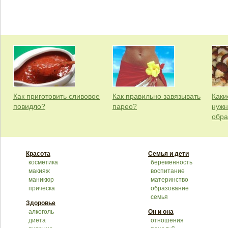
Как приготовить сливовое
Как правильно завязывать
Каки
повидло?
парео?
нужн
обра
Красота
Семья и дети
косметика
беременность
макияж
воспитание
маникюр
материнство
прическа
образование
семья
Здоровье
алкоголь
Он и она
диета
отношения