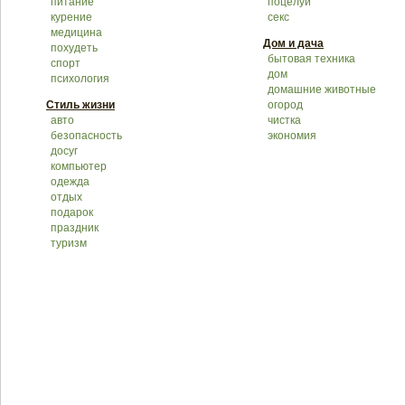
питание
поцелуй
курение
секс
медицина
Дом и дача
похудеть
бытовая техника
спорт
дом
психология
домашние животные
Стиль жизни
огород
авто
чистка
безопасность
экономия
досуг
компьютер
одежда
отдых
подарок
праздник
туризм