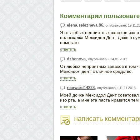
Комментарии пользовател
elena.selezneva.86
,
опубликован: 19.11.2
Я от любых неприятных запахов изо рт
полоскалка Мексидол Дент. Даже в сум
помогает.
ответить
dzhenova
,
опубликован: 24.01.2013
От любых неприятных запахов в том ч
Мексидол дент, отличное средство.
ответить
rearward14228
,
опубликован: 11.11.2013
Моей дочке Мексидол Дент советовал 
изо рта, а мне эта паста нравится тем
ответить
написать комментар