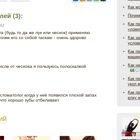
Как м
ей (3):
Почем
Как пр
012
«ложи
а (будь то да же лук или чеснок) применяю
очке его со собой таскаю - очень здорово
Как з
услов
Как п
маши
Как н
исле от чеснока я пользуюсь полоскалкой
68
Как п
укол 
Как п
стоматолог когда у неё появился плохой запах
елку 
 что хорошо зубы отбеливает.
ий