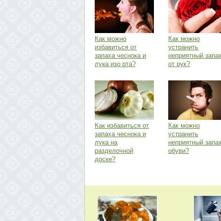
Как можно
Как можно
избавиться от
устранить
запаха чеснока и
неприятный запа
лука изо рта?
от рук?
Как избавиться от
Как можно
запаха чеснока и
устранить
лука на
неприятный запа
разделочной
обуви?
доске?