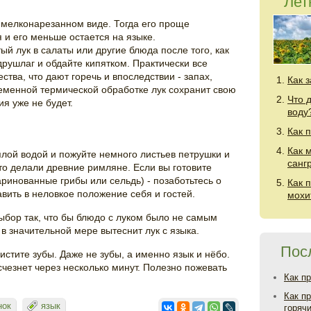
Лет
в мелконарезанном виде. Тогда его проще
 и его меньше остается на языке.
ый лук в салаты или другие блюда после того, как
друшлаг и обдайте кипятком. Практически все
ства, что дают горечь и впоследствии - запах,
Как 
еменной термической обработке лук сохранит свою
Что 
ия уже не будет.
воду
Как 
Как 
лой водой и пожуйте немного листьев петрушки и
санг
то делали древние римляне. Если вы готовите
ринованные грибы или сельдь) - позаботьтесь о
Как 
авить в неловкое положение себя и гостей.
мохи
ыбор так, что бы блюдо с луком было не самым
 значительной мере вытеснит лук с языка.
Пос
истите зубы. Даже не зубы, а именно язык и нёбо.
счезнет через несколько минут. Полезно пожевать
Как п
Как п
нок
язык
горяч