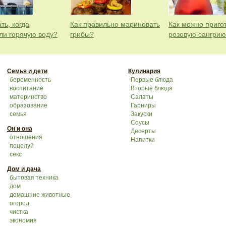
ть, когда
Как правильно мариновать
Как можно приго
ли горячую воду?
грибы?
розовую сангри
Семья и дети
Кулинария
беременность
Первые блюда
воспитание
Вторые блюда
материнство
Салаты
образование
Гарниры
семья
Закуски
Соусы
Он и она
Десерты
отношения
Напитки
поцелуй
секс
Дом и дача
бытовая техника
дом
домашние животные
огород
чистка
экономия