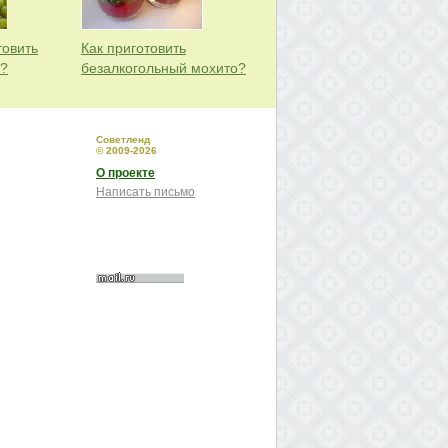
товить
Как приготовить
ю?
безалкогольный мохито?
Советленд
© 2009-2026
О проекте
Написать письмо