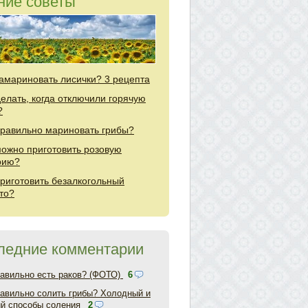
ние советы
замариновать лисички? 3 рецепта
делать, когда отключили горячую
?
правильно мариновать грибы?
можно приготовить розовую
рию?
приготовить безалкогольный
то?
ледние комментарии
равильно есть раков? (ФОТО)
6
равильно солить грибы? Холодный и
ий способы соления
2