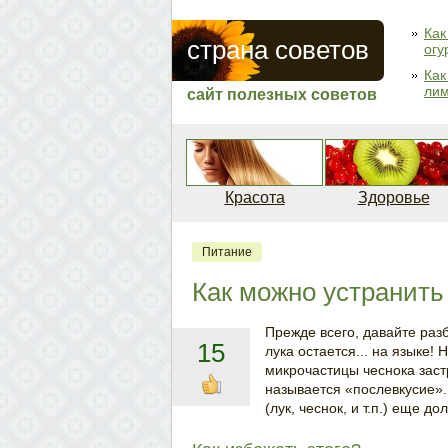
Как
страна советов
огу
Как
ли
сайт полезных советов
Красота
Здоровье
Питание
Как можно устранить 
Прежде всего, давайте разб
15
лука остается... на языке! 
микрочастицы чеснока заст
называется «послевкусие».
(лук, чеснок, и т.п.) еще д