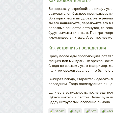
Как избежать этого?
Во первых, употребляйте в пищу лук 
разжевать, он быстрее проглатывается
Во вторых, если вы добавляете репчат
вы его нашинкуете, переложите его в 
полезные вещества останутся, те веще
будут вымыты кипятком. При кратковр
«хрустящесть» и вкус. А вот послевкус
Как устранить последствия
Сразу после еды прополощите рот теп
грецких или миндальных орехов, как э
блюда со свежим луком (например, ма
наличии орехов заранее, что бы не ст
Выбирая блюда, старайтесь сделать в
последним. Тогда последующая пища в
Если есть возможность, после еды поч
Зубной щеткой и пастой. Запах лука и
цедру цитрусовых, особенно лимона.
запах
лук
рот
чес