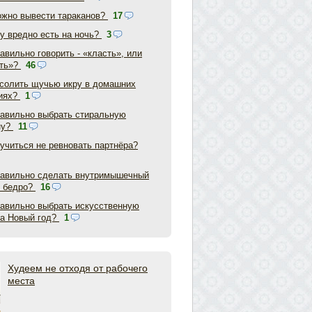
ожно вывести тараканов?
17
у вредно есть на ночь?
3
авильно говорить - «класть», или
ть»?
46
асолить щучью икру в домашних
иях?
1
равильно выбрать стиральную
ну?
11
аучиться не ревновать партнёра?
равильно сделать внутримышечный
в бедро?
16
равильно выбрать искусственную
на Новый год?
1
Худеем не отходя от рабочего
места