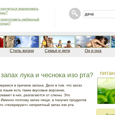
 научиться мариновать
рцы?
 приготовить имбирный
монад?
Стиль жизни
Семья и дети
Он и она
питан
запах лука и чеснока изо рта?
еремся в причине запаха. Дело в том. что запах
На языке есть такие вкусовые ворсинки,
ревают в них, разлагаются от слюны. Это
 Именно поэтому запах пищи, а пахучих продуктов
олго «генерируют» неприятный запах изо рта.