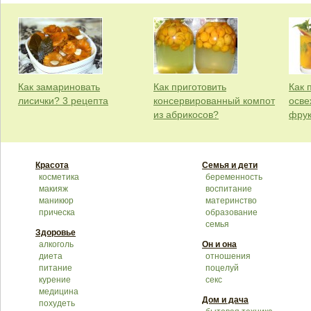
Как замариновать
Как приготовить
Как 
лисички? 3 рецепта
консервированный компот
осве
из абрикосов?
фрук
Красота
Семья и дети
косметика
беременность
макияж
воспитание
маникюр
материнство
прическа
образование
семья
Здоровье
алкоголь
Он и она
диета
отношения
питание
поцелуй
курение
секс
медицина
Дом и дача
похудеть