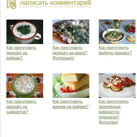
написать комментарий
Как приготовить
Как приготовить
Как приготовить
окрошку на
окрошку на квасе?
рыбную окрошку?
кефире?
Фоторецепт
Как приготовить
Как приготовить
Как приготовить
окрошку на
манник на кефире?
запеченные
сыворотке?
кабачки по-
румынски?
Фотосовет