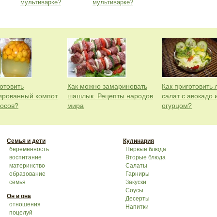
мультиварке?
мультиварке?
отовить
Как можно замариновать
Как приготовить 
ированный компот
шашлык. Рецепты народов
салат с авокадо 
косов?
мира
огурцом?
Семья и дети
Кулинария
беременность
Первые блюда
воспитание
Вторые блюда
материнство
Салаты
образование
Гарниры
семья
Закуски
Соусы
Он и она
Десерты
отношения
Напитки
поцелуй