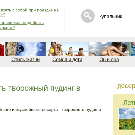
 взять с собой при поездке на
ре?
 правильно подобрать
альник?
Стиль жизни
Семья и дети
Он и она
десе
ть творожный пудинг в
Лет
шего и вкуснейшего десерта - творожного пудинга