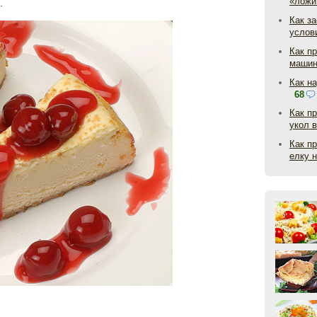
«ложи
.
Как з
услов
Как п
маши
Как н
68
Как п
укол 
Как п
елку 