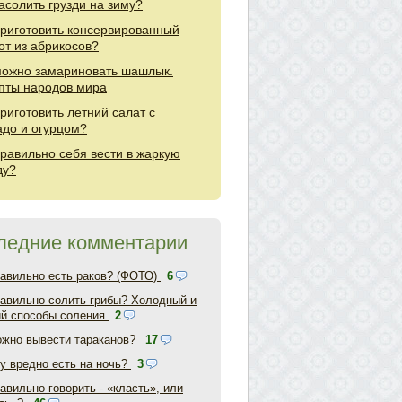
засолить грузди на зиму?
приготовить консервированный
от из абрикосов?
можно замариновать шашлык.
пты народов мира
приготовить летний салат с
адо и огурцом?
правильно себя вести в жаркую
ду?
ледние комментарии
равильно есть раков? (ФОТО)
6
равильно солить грибы? Холодный и
ий способы соления
2
ожно вывести тараканов?
17
у вредно есть на ночь?
3
авильно говорить - «класть», или