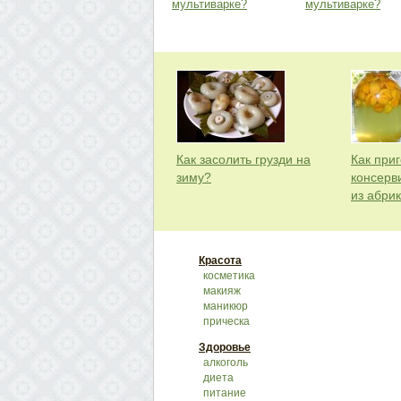
мультиварке?
мультиварке?
Как засолить грузди на
Как приг
зиму?
консерв
из абри
Красота
косметика
макияж
маникюр
прическа
Здоровье
алкоголь
диета
питание