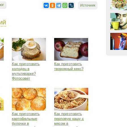
рог
Источник
ий
Как приготовить
Как приготовить
холодец в
творожный кекс?
мультиварке?
Фотосовет
Как приготовить
Как приготовить
картофельные
перловую кашу с
булочки в
мясом в