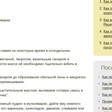
Как 
Как 
комп
Как 
иварки
Реце
Как 
авок
Как 
пого
ставим на некоторое время в холодильник.
метаной, творогом, ванильным сахаром и
сти массе её необходимо тщательно взбить в
Пос
сахаром до образования обильной пены и аккуратно
Как п
 перемешиваем.
Как п
горяч
растительным маслом, выливаем готовую смесь в
Как м
чка".
Почем
рожный пудинг в мультиварке, дайте ему немного
ь его вареньем, шоколадом, джемом, сливками или
Как пр