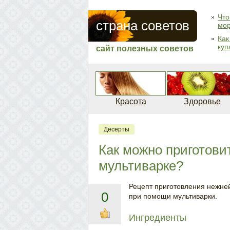
Что
страна советов
мо
Как
куп
сайт полезных советов
Красота
Здоровье
Десерты
Как можно приготови
мультиварке?
Рецепт приготовления нежней
0
при помощи мультиварки.
Ингредиенты