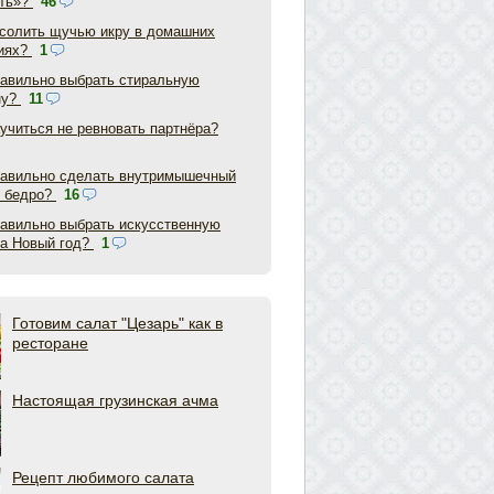
ть»?
46
асолить щучью икру в домашних
иях?
1
равильно выбрать стиральную
ну?
11
аучиться не ревновать партнёра?
равильно сделать внутримышечный
в бедро?
16
равильно выбрать искусственную
на Новый год?
1
Готовим салат "Цезарь" как в
ресторане
Настоящая грузинская ачма
Рецепт любимого салата