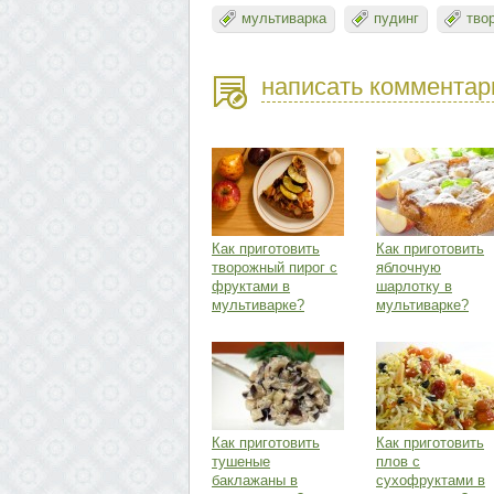
мультиварка
пудинг
тво
написать комментар
Как приготовить
Как приготовить
творожный пирог с
яблочную
фруктами в
шарлотку в
мультиварке?
мультиварке?
Как приготовить
Как приготовить
тушеные
плов с
баклажаны в
сухофруктами в