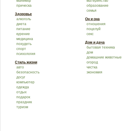
маникюр
материнство
прическа
образование
семья
Здоровье
алкоголь
Он и она
диета
отношения
питание
поцелуй
курение
секс
медицина
Дом и дача
похудеть
бытовая техника
спорт
дом
психология
домашние животные
Стиль жизни
огород
авто
чистка
безопасность
экономия
досуг
компьютер
одежда
отдых
подарок
праздник
туризм