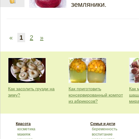
земляники.
«
1
2
»
Как засолить грузди на
Как приготовить
Как 
зиму?
консервированный компот
шашл
из абрикосов?
мир
Красота
Семья и дети
косметика
беременность
макияж
воспитание