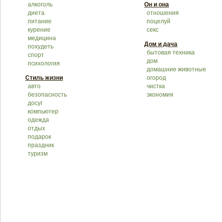
алкоголь
Он и она
диета
отношения
питание
поцелуй
курение
секс
медицина
Дом и дача
похудеть
бытовая техника
спорт
дом
психология
домашние животные
Стиль жизни
огород
авто
чистка
безопасность
экономия
досуг
компьютер
одежда
отдых
подарок
праздник
туризм