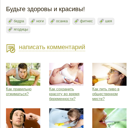
Будьте здоровы и красивы!
бедра
ноги
осанка
фитнес
шея
ягодицы
написать комментарий
Как правильно
Как сохранить
Как пить пиво в
отжиматься?
красоту во время
общественном
беременности?
месте?