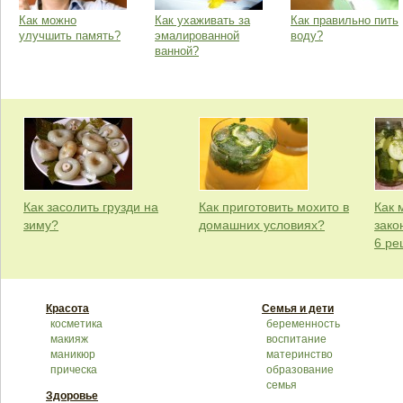
Как можно
Как ухаживать за
Как правильно пить
улучшить память?
эмалированной
воду?
ванной?
Как засолить грузди на
Как приготовить мохито в
Как 
зиму?
домашних условиях?
зако
6 ре
Красота
Семья и дети
косметика
беременность
макияж
воспитание
маникюр
материнство
прическа
образование
семья
Здоровье