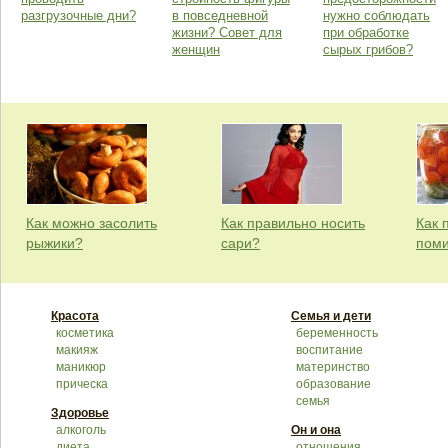
разгрузочные дни?
в повседневной
нужно соблюдать
жизни? Совет для
при обработке
женщин
сырых грибов?
Как можно засолить
Как правильно носить
Как 
рыжики?
сари?
пом
Красота
Семья и дети
косметика
беременность
макияж
воспитание
маникюр
материнство
прическа
образование
семья
Здоровье
алкоголь
Он и она
диета
отношения