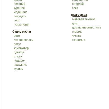
питание
поцелуй
курение
секс
медицина
Дом и дача
похудеть
бытовая техника
спорт
дом
психология
домашние животные
Стиль жизни
огород
авто
чистка
безопасность
экономия
досуг
компьютер
одежда
отдых
подарок
праздник
туризм