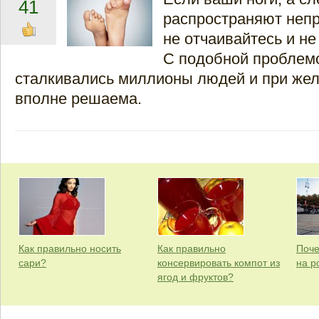
41
распространяют непр
не отчаивайтесь и не
С подобной проблем
сталкивались миллионы людей и при жел
вполне решаема.
Как правильно носить
Как правильно
Поче
сари?
консервировать компот из
на р
ягод и фруктов?