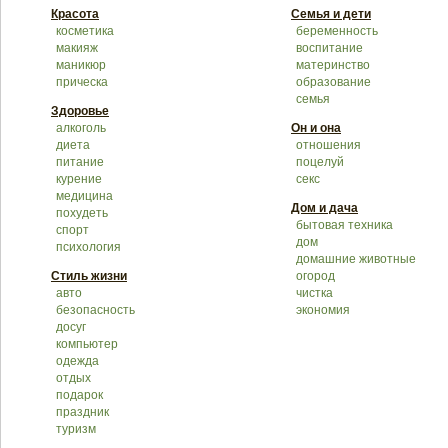
Красота
Семья и дети
косметика
беременность
макияж
воспитание
маникюр
материнство
прическа
образование
семья
Здоровье
алкоголь
Он и она
диета
отношения
питание
поцелуй
курение
секс
медицина
Дом и дача
похудеть
бытовая техника
спорт
дом
психология
домашние животные
Стиль жизни
огород
авто
чистка
безопасность
экономия
досуг
компьютер
одежда
отдых
подарок
праздник
туризм