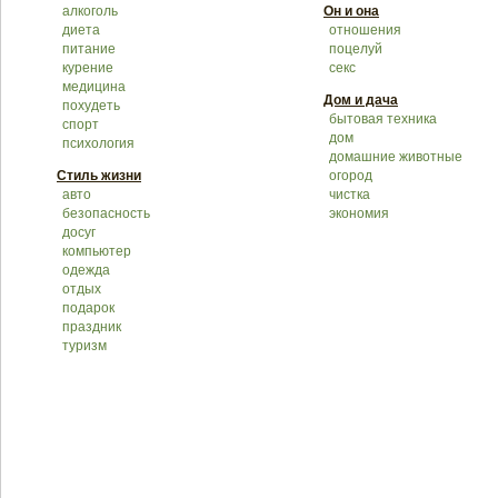
алкоголь
Он и она
диета
отношения
питание
поцелуй
курение
секс
медицина
Дом и дача
похудеть
бытовая техника
спорт
дом
психология
домашние животные
Стиль жизни
огород
авто
чистка
безопасность
экономия
досуг
компьютер
одежда
отдых
подарок
праздник
туризм