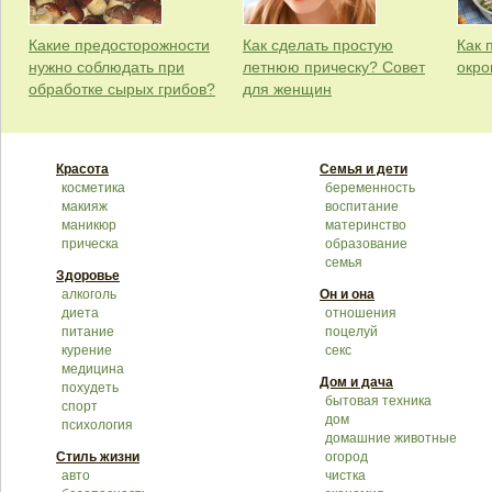
Какие предосторожности
Как сделать простую
Как 
нужно соблюдать при
летнюю прическу? Совет
окро
обработке сырых грибов?
для женщин
Красота
Семья и дети
косметика
беременность
макияж
воспитание
маникюр
материнство
прическа
образование
семья
Здоровье
алкоголь
Он и она
диета
отношения
питание
поцелуй
курение
секс
медицина
Дом и дача
похудеть
бытовая техника
спорт
дом
психология
домашние животные
Стиль жизни
огород
авто
чистка