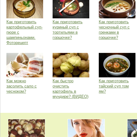
Как приготовить
Как приготовить
Как приготовить
картофельный суп-
куриный суп с
чесночный суп с
пюре с
тортильями в
гренками в
шампиньонами.
горшочке?
горшочке?
Фоторецепт
Как можно
Как быстро
Как приготовить
засолить сало с
очистить
тайский суп том
чесноком?
картофель в
ям?
мундире? (ВИДЕО)