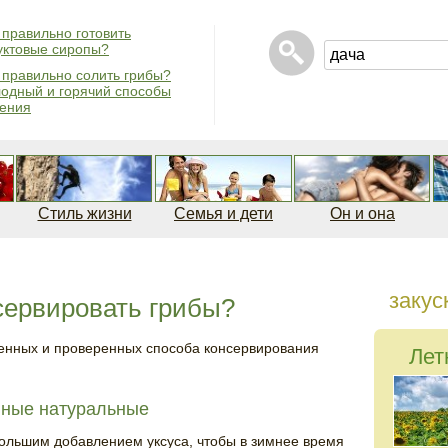
 правильно готовить
ктовые сиропы?
 правильно солить грибы?
одный и горячий способы
ения
Стиль жизни
Семья и дети
Он и она
закус
сервировать грибы?
енных и проверенных способа консервирования
Лет
нные натуральные
большим добавлением уксуса, чтобы в зимнее время