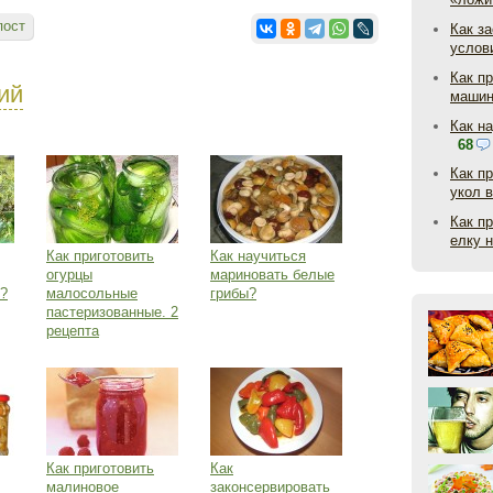
пост
Как з
услов
Как п
ий
маши
Как н
68
Как п
укол 
Как п
елку 
Как приготовить
Как научиться
огурцы
мариновать белые
м?
малосольные
грибы?
пастеризованные. 2
рецепта
Как приготовить
Как
малиновое
законсервировать