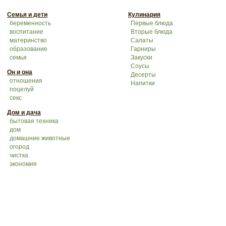
Семья и дети
Кулинария
беременность
Первые блюда
воспитание
Вторые блюда
материнство
Салаты
образование
Гарниры
семья
Закуски
Соусы
Он и она
Десерты
отношения
Напитки
поцелуй
секс
Дом и дача
бытовая техника
дом
домашние животные
огород
чистка
экономия