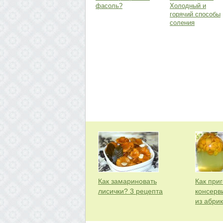
фасоль?
Холодный и
горячий способы
соления
Как замариновать
Как приг
лисички? 3 рецепта
консерв
из абри