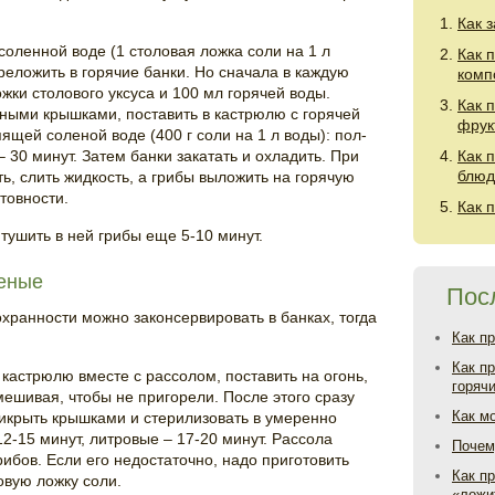
Как 
соленной воде (1 столовая ложка соли на 1 л
Как 
ереложить в горячие банки. Но сначала в каждую
комп
жки столового уксуса и 100 мл горячей воды.
Как 
ными крышками, поставить в кастрюлю с горячей
фрук
пящей соленой воде (400 г соли на 1 л воды): пол-
 30 минут. Затем банки закатать и охладить. При
Как 
блюд
ь, слить жидкость, а грибы выложить на горячую
товности.
Как 
 тушить в ней грибы еще 5-10 минут.
еные
Пос
хранности можно законсервировать в банках, тогда
Как п
Как п
кастрюлю вместе с рассолом, поставить на огонь,
горяч
мешивая, чтобы не пригорели. После этого сразу
Как м
рикрыть крышками и стерилизовать в умеренно
2-15 минут, литровые – 17-20 минут. Рассола
Почем
ибов. Если его недостаточно, надо приготовить
Как пр
овую ложку соли.
«ложи