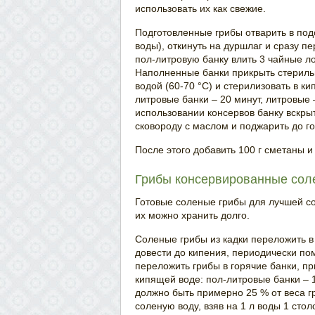
использовать их как свежие.
Подготовленные грибы отварить в под
воды), откинуть на дуршлаг и сразу п
пол-литровую банку влить 3 чайные ло
Наполненные банки прикрыть стериль
водой (60-70 °С) и стерилизовать в ки
литровые банки – 20 минут, литровые –
использовании консервов банку вскрыт
сковороду с маслом и поджарить до го
После этого добавить 100 г сметаны и
Грибы консервированные сол
Готовые соленые грибы для лучшей со
их можно хранить долго.
Соленые грибы из кадки переложить в 
довести до кипения, периодически по
переложить грибы в горячие банки, п
кипящей воде: пол-литровые банки – 1
должно быть примерно 25 % от веса гр
соленую воду, взяв на 1 л воды 1 стол