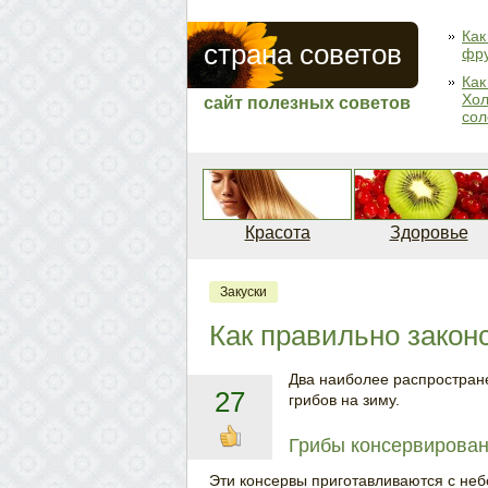
Как
страна советов
фру
Как
Хол
сайт полезных советов
сол
Красота
Здоровье
Закуски
Как правильно закон
Два наиболее распростран
27
грибов на зиму.
Грибы консервирова
Эти консервы приготавливаются с не