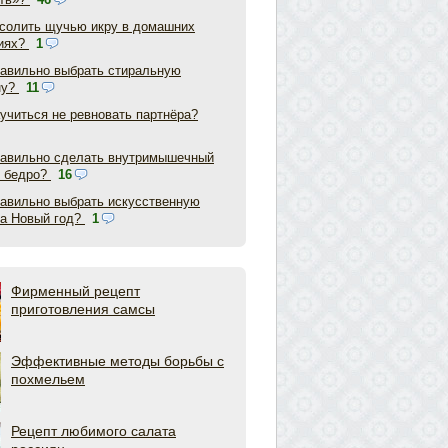
асолить щучью икру в домашних
иях?
1
равильно выбрать стиральную
ну?
11
аучиться не ревновать партнёра?
равильно сделать внутримышечный
в бедро?
16
равильно выбрать искусственную
на Новый год?
1
Фирменный рецепт
приготовления самсы
Эффективные методы борьбы с
похмельем
Рецепт любимого салата