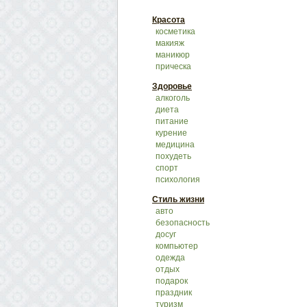
Красота
косметика
макияж
маникюр
прическа
Здоровье
алкоголь
диета
питание
курение
медицина
похудеть
спорт
психология
Стиль жизни
авто
безопасность
досуг
компьютер
одежда
отдых
подарок
праздник
туризм