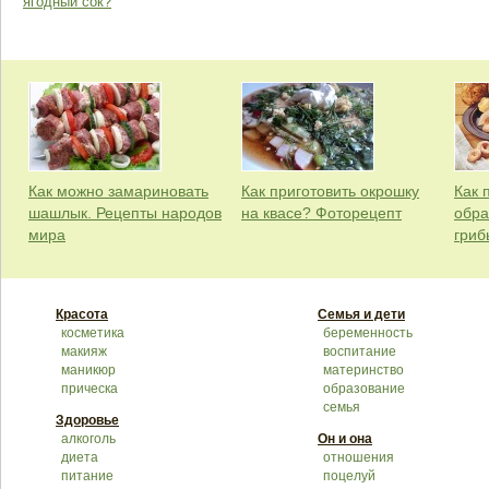
ягодный сок?
Как можно замариновать
Как приготовить окрошку
Как 
шашлык. Рецепты народов
на квасе? Фоторецепт
обра
мира
гриб
Красота
Семья и дети
косметика
беременность
макияж
воспитание
маникюр
материнство
прическа
образование
семья
Здоровье
алкоголь
Он и она
диета
отношения
питание
поцелуй