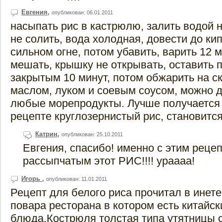
Евгения
,
опубликован: 06.01.2011
насыпать рис в кастрюлю, залить водой н
не солить, вода холодная, довести до ки
сильном огне, потом убавить, варить 12 м
мешать, крышку не открывать, оставить 
закрытым 10 минут, потом обжарить на с
маслом, луком и соевым соусом, можно 
любые морепродукты. Лучше получается 
рецепте круглозернистый рис, становитс
Катрин
,
опубликован: 25.10.2011
Евгения, спасибо! именно с этим реце
рассыпчатым этот РИС!!!! ураааа!
Игорь
,
опубликован: 11.01.2011
Рецепт для белого риса прочитал в инете
повара ресторана в котором есть китайск
блюда.Кострюля толстая типа утятницы с