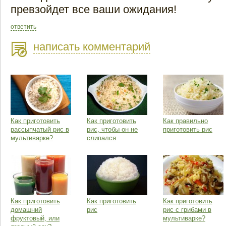
превзойдет все ваши ожидания!
ответить
написать комментарий
Как приготовить
Как приготовить
Как правильно
рассыпчатый рис в
рис, чтобы он не
приготовить рис
мультиварке?
слипался
Как приготовить
Как приготовить
Как приготовить
домашний
рис
рис с грибами в
фруктовый, или
мультиварке?