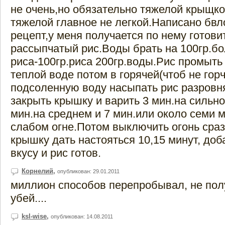
не очень,но обязательно тяжелой крыщко
тяжелой главное не легкой.Написано бвл
рецепт,у меня получается по нему готови
рассыпчатый рис.Воды брать на 100гр.б
риса-100гр.риса 200гр.воды.Рис промыть
теплой воде потом в горячей(чтоб не гор
подсоленную воду насыпать рис разровн
закрыть крышку и варить 3 мин.на сильно
мин.на среднем и 7 мин.или около семи м
слабом огне.Потом выключить огонь сраз
крышку дать настояться 10,15 минут, доб
вкусу и рис готов.
Корнелий
,
опубликован: 29.01.2011
миллион способов перепробывал, не полу
убей....
ksl-wise
,
опубликован: 14.08.2011