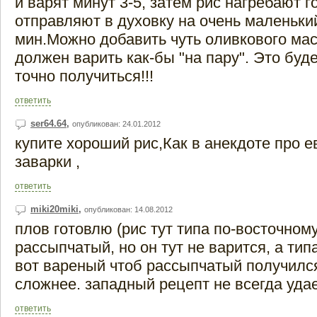
и варят минут 3-5, затем рис нагребают г
отправляют в духовку на очень маленький
мин.Можно добавить чуть оливкового мас
должен варить как-бы "на пару". Это буде
точно получиться!!!
ответить
ser64.64
,
опубликован: 24.01.2012
купите хороший рис,Как в анекдоте про 
заварки ,
ответить
miki20miki
,
опубликован: 14.08.2012
плов готовлю (рис тут типа по-восточному
рассыпчатый, но он тут не варится, а типа
вот вареный чтоб рассыпчатый получился..
сложнее. западный рецепт не всегда удае
ответить