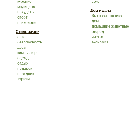
курение
секс
медицина
Дом и дача
похудеть
бытовая техника
спорт
дом
психология
домашние животные
Стиль жизни
огород
авто
чистка
безопасность
экономия
досуг
компьютер
одежда
отдых
подарок
праздник
туризм