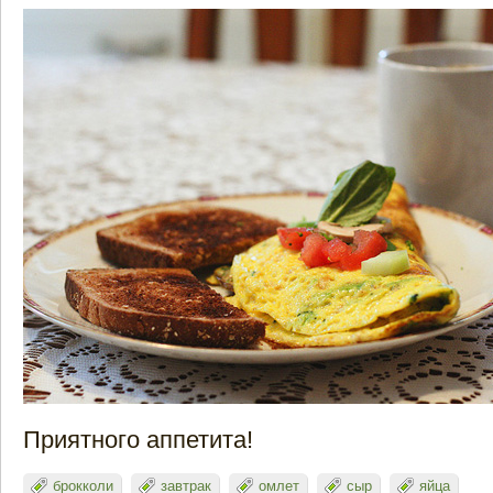
Приятного аппетита!
брокколи
завтрак
омлет
сыр
яйца