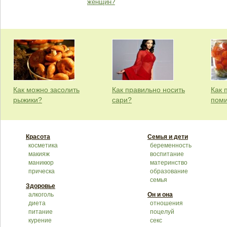
женщин?
Как можно засолить
Как правильно носить
Как 
рыжики?
сари?
пом
Красота
Семья и дети
косметика
беременность
макияж
воспитание
маникюр
материнство
прическа
образование
семья
Здоровье
алкоголь
Он и она
диета
отношения
питание
поцелуй
курение
секс