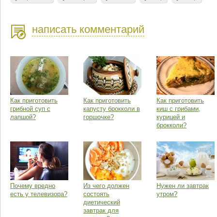
написать комментарий
Как приготовить
Как приготовить
Как приготовить
грибной суп с
капусту брокколи в
киш с грибами,
лапшой?
горшочке?
курицей и
брокколи?
Почему вредно
Из чего должен
Нужен ли завтрак
есть у телевизора?
состоять
утром?
диетический
завтрак для