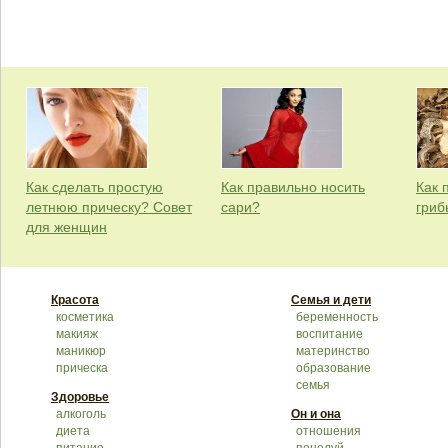
Как сделать простую
Как правильно носить
Как 
летнюю прическу? Совет
сари?
гриб
для женщин
Красота
Семья и дети
косметика
беременность
макияж
воспитание
маникюр
материнство
прическа
образование
семья
Здоровье
алкоголь
Он и она
диета
отношения