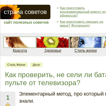
Как приготовить
страна советов
консервированный компот из
абрикосов?
Как приготовить окрошку на
сайт полезных советов
квасе? Фоторецепт
Красота
Здоровье
Стиль жизни
Стиль Жизни
Досуг
Как проверить, не сели ли ба
пульте от телевизора?
Элементарный метод, про который 
1
знали.