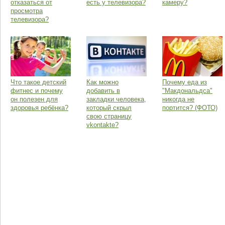
отказаться от
есть у телевизора?
камеру?
просмотра
телевизора?
Что такое детский
Как можно
Почему еда из
фитнес и почему
добавить в
"Макдональдса"
он полезен для
закладки человека,
никогда не
здоровья ребёнка?
который скрыл
портится? (ФОТО)
свою страницу
vkontakte?