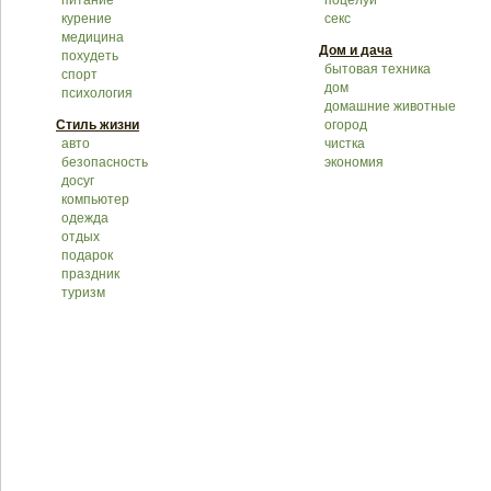
питание
поцелуй
курение
секс
медицина
Дом и дача
похудеть
бытовая техника
спорт
дом
психология
домашние животные
Стиль жизни
огород
авто
чистка
безопасность
экономия
досуг
компьютер
одежда
отдых
подарок
праздник
туризм