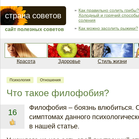
Как правильно солить грибы?
страна советов
Холодный и горячий способы
соления
Как можно засолить рыжики?
сайт полезных советов
Красота
Здоровье
Стиль жизни
Психология
Отношения
Что такое филофобия?
Филофобия – боязнь влюбиться. О
16
симптомах данного психологическо
в нашей статье.