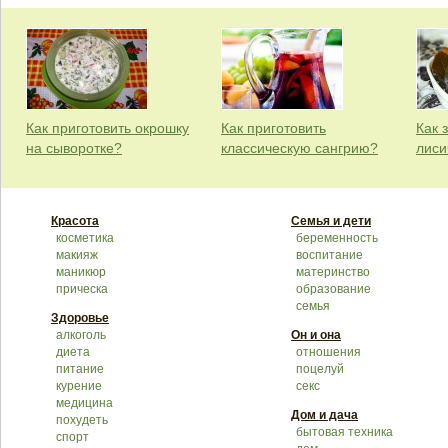
Как приготовить окрошку
Как приготовить
Как 
на сыворотке?
классическую сангрию?
лиси
Красота
Семья и дети
косметика
беременность
макияж
воспитание
маникюр
материнство
прическа
образование
семья
Здоровье
алкоголь
Он и она
диета
отношения
питание
поцелуй
курение
секс
медицина
Дом и дача
похудеть
бытовая техника
спорт