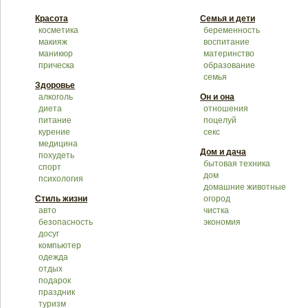
Красота
Семья и дети
косметика
беременность
макияж
воспитание
маникюр
материнство
прическа
образование
семья
Здоровье
алкоголь
Он и она
диета
отношения
питание
поцелуй
курение
секс
медицина
Дом и дача
похудеть
бытовая техника
спорт
дом
психология
домашние животные
Стиль жизни
огород
авто
чистка
безопасность
экономия
досуг
компьютер
одежда
отдых
подарок
праздник
туризм