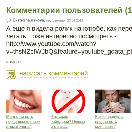
Комментарии пользователей (1
Ekaterina.uskova
,
опубликован: 23.04.2012
А еще я видела ролик на ютюбе, как пере
летать, тоже интересно посмотреть -
http://www.youtube.com/watch?
v=thsNZctWJbQ&feature=youtube_gdata_pl
ответить
написать комментарий
Можно ли есть
Что такое
Какие продукты
перед посещением
чайлдфри? Плюсы
вредно есть
стоматолога?
и минусы
мужчинам?