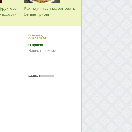
фруктово-
Как научиться мариновать
-ассорти?
белые грибы?
Советленд
© 2009-2026
О проекте
Написать письмо