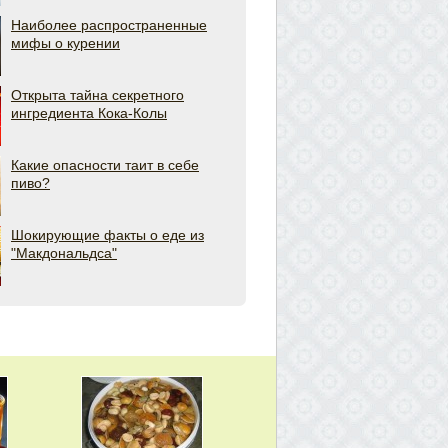
Наиболее распространенные
мифы о курении
Открыта тайна секретного
ингредиента Кока-Колы
Какие опасности таит в себе
пиво?
Шокирующие факты о еде из
"Макдональдса"