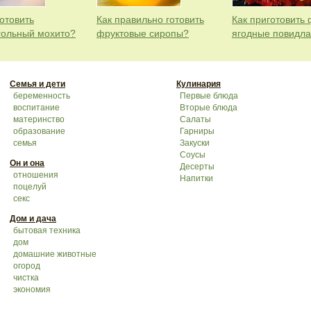
отовить
Как правильно готовить
Как приготовить 
гольный мохито?
фруктовые сиропы?
ягодные повидла
Семья и дети
Кулинария
беременность
Первые блюда
воспитание
Вторые блюда
материнство
Салаты
образование
Гарниры
семья
Закуски
Соусы
Он и она
Десерты
отношения
Напитки
поцелуй
секс
Дом и дача
бытовая техника
дом
домашние животные
огород
чистка
экономия