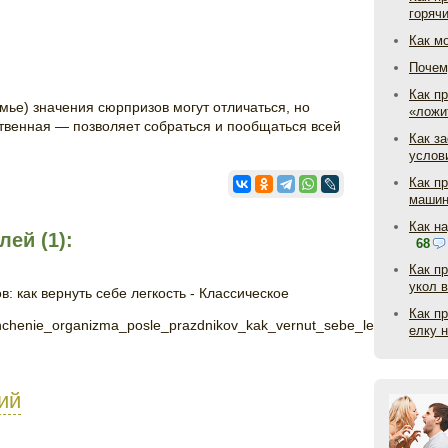
горяч
Как м
Почем
Как пр
мье) значения сюрпризов могут отличаться, но
«ложи
твенная — позволяет собраться и пообщаться всей
Как з
услов
Как п
маши
Как н
ей (1):
68
Как п
укол 
 как вернуть себе легкость - Классическое
Как п
hishchenie_organizma_posle_prazdnikov_kak_vernut_sebe_legkost/?
елку 
ий