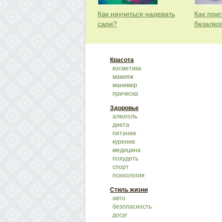
Как научиться надевать
Как приг
сари?
безалко
Красота
косметика
макияж
маникюр
прическа
Здоровье
алкоголь
диета
питание
курение
медицина
похудеть
спорт
психология
Стиль жизни
авто
безопасность
досуг