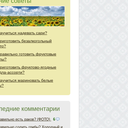
ние советы
научиться надевать сари?
приготовить безалкогольный
то?
правильно готовить фруктовые
пы?
приготовить фруктово-ягодные
дла-ассорти?
научиться мариновать белые
ы?
ледние комментарии
равильно есть раков? (ФОТО)
6
равильно солить грибы? Холодный и