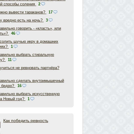
ий способы соления
2
ожно вывести тараканов?
17
у вредно есть на ночь?
3
авильно говорить - «класть», или
ть»?
46
асолить щучью икру в домашних
иях?
1
равильно выбрать стиральную
ну?
11
аучиться не ревновать партнёра?
равильно сделать внутримышечный
в бедро?
16
равильно выбрать искусственную
на Новый год?
1
Как победить ревность