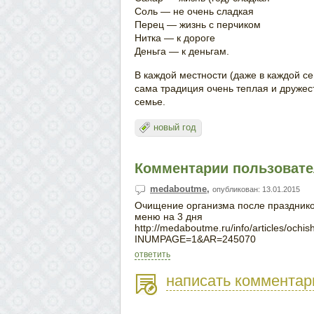
Соль — не очень сладкая
Перец — жизнь с перчиком
Нитка — к дороге
Деньга — к деньгам.
В каждой местности (даже в каждой се
сама традиция очень теплая и дружес
семье.
новый год
Комментарии пользовател
medaboutme
,
опубликован: 13.01.2015
Очищение организма после праздников:
меню на 3 дня
http://medaboutme.ru/info/articles/oc
INUMPAGE=1&AR=245070
ответить
написать комментар