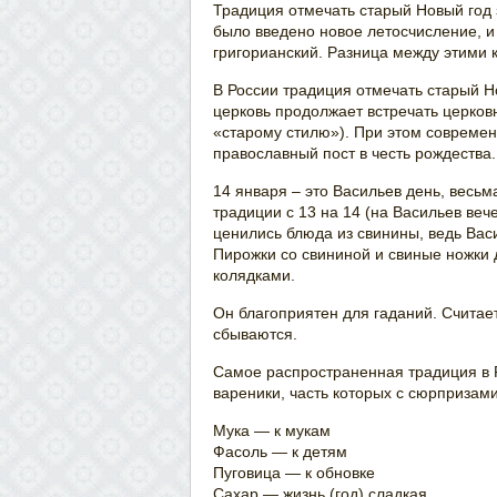
Традиция отмечать старый Новый год з
было введено новое летосчисление, и
григорианский. Разница между этими 
В России традиция отмечать старый Н
церковь продолжает встречать церко
«старому стилю»). При этом современ
православный пост в честь рождества.
14 января – это Васильев день, весь
традиции с 13 на 14 (на Васильев веч
ценились блюда из свинины, ведь Вас
Пирожки со свининой и свиные ножки
колядками.
Он благоприятен для гаданий. Считает
сбываются.
Самое распространенная традиция в Р
вареники, часть которых с сюрпризам
Мука — к мукам
Фасоль — к детям
Пуговица — к обновке
Сахар — жизнь (год) сладкая