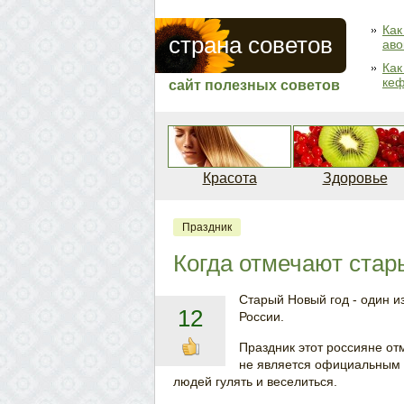
Как
страна советов
аво
Как
кеф
сайт полезных советов
Красота
Здоровье
Праздник
Когда отмечают стар
Старый Новый год - один и
12
России.
Праздник этот россияне от
не является официальным 
людей гулять и веселиться.