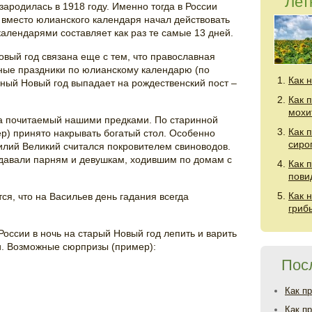
Лет
ародилась в 1918 году. Именно тогда в России
 вместо юлианского календаря начал действовать
календарями составляет как раз те самые 13 дней.
овый год связана еще с тем, что православная
вные праздники по юлианскому календарю (по
Как 
ный Новый год выпадает на рождественский пост –
Как 
мохи
ма почитаемый нашими предками. По старинной
Как 
ер) принято накрывать богатый стол. Особенно
сиро
илий Великий считался покровителем свиноводов.
 давали парням и девушкам, ходившим по домам с
Как 
пови
Как 
ся, что на Васильев день гадания всегда
гриб
оссии в ночь на старый Новый год лепить и варить
и. Возможные сюрпризы (пример):
Пос
Как п
Как п