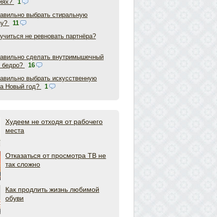
иях?
1
равильно выбрать стиральную
ну?
11
аучиться не ревновать партнёра?
равильно сделать внутримышечный
в бедро?
16
равильно выбрать искусственную
на Новый год?
1
Худеем не отходя от рабочего
места
Отказаться от просмотра ТВ не
так сложно
Как продлить жизнь любимой
обуви