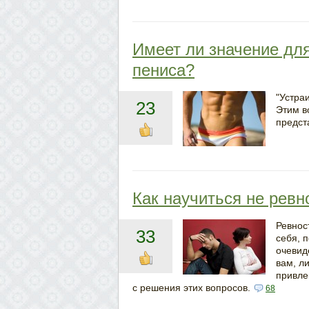
Имеет ли значение дл
пениса?
"Устра
23
Этим в
предст
Как научиться не ревн
Ревност
33
себя, 
очевиде
вам, л
привлек
с решения этих вопросов.
68