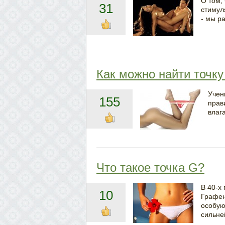
О том, 
31
стимул
- мы р
Как можно найти точк
Учен
155
прав
влаг
Что такое точка G?
В 40-х
10
Графен
особую
сильне