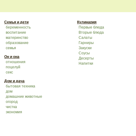
Семья и дети
Кулинария
беременность
Первые блюда
воспитание
Вторые блюда
материнство
Салаты
образование
Гарниры
семья
Закуски
Соусы
Он и она
Десерты
отношения
Напитки
поцелуй
секс
Дом и дача
бытовая техника
дом
домашние животные
огород
чистка
экономия