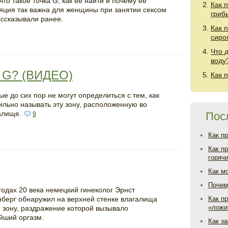
что такое точка G, как её найти и почему ее
Как 
яция так важна для женщины при занятии сексом
гриб
ассказывали ранее.
Как 
сиро
Что 
воду
у G? (ВИДЕО)
Как 
ые до сих пор не могут определиться с тем, как
ильно называть эту зону, расположенную во
алище.
Пос
9
Как п
Как п
горяч
Как м
Почем
 годах 20 века немецкий гинеколог Эрнст
берг обнаружил на верхней стенке влагалища
Как пр
«ложи
 зону, раздражение которой вызывало
йший оргазм.
Как з