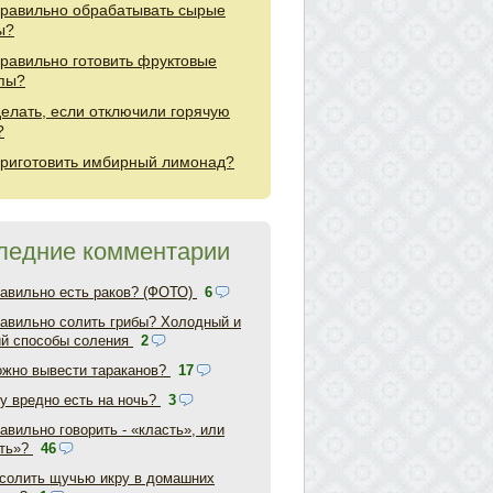
правильно обрабатывать сырые
ы?
правильно готовить фруктовые
пы?
делать, если отключили горячую
?
приготовить имбирный лимонад?
ледние комментарии
равильно есть раков? (ФОТО)
6
равильно солить грибы? Холодный и
ий способы соления
2
ожно вывести тараканов?
17
у вредно есть на ночь?
3
авильно говорить - «класть», или
ть»?
46
асолить щучью икру в домашних