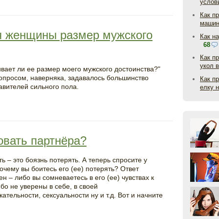
услов
Как п
маши
я женщины размер мужского
Как н
68
Как п
укол 
ивает ли ее размер моего мужского достоинства?"
опросом, наверняка, задавалось большинство
Как п
авителей сильного пола.
елку 
овать партнёра?
ь – это боязнь потерять. А теперь спросите у
почему вы боитесь его (ее) потерять? Ответ
н – либо вы сомневаетесь в его (ее) чувствах к
ибо не уверены в себе, в своей
ательности, сексуальности ну и т.д. Вот и начните