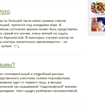
Фото
ор по большей части имеет размер совсем
льшой, прячется под складками кожи. В
ойном состоянии зрению может быть представлен
ко самый его кончик, очень мягкий на ощупь,
но бархатистый. В некоторых случаях клитор не
ы клитора значительно увеличиваются – он
 чутким.
1
льмы?
но познавательный и подробный рассказ
едственного участника съемок порнофильма.
вование идет от первого лица, в весьма
ической так называемой "падонкофской" манере.
реждаем: текст щедро разбавлен ненормативной