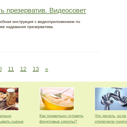
ь презерватив. Видеосовет
обная инструкция с видеоприложением по
ике надевания презерватива.
0
11
12
13
»
вильно
Как правильно готовить
Что делать, если
ывать сырые
фруктовые сиропы?
отключили горяч