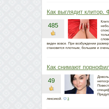
Как выглядит клитор. 
Клит
485
небо
спок
толь
слов
виден вовсе. При возбуждении размер
становится плотным, большим и очень
Как снимают порнофи
Доволь
49
непоср
Повест
специф
Предуп
лексикой.
3