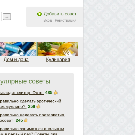
Добавить совет
Вход
Регистрация
Дом и дача
Кулинария
улярные советы
выглядит клитор. Фото
485
правильно сделать эротический
аж мужчине?
258
правильно надевать презерватив.
осовет
245
правильно заниматься анальным
ом в первый раз? Советы для