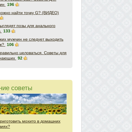
чин
196
можно найти точку G? (ВИДЕО)
выглядят позы для анального
а
133
аких мужчин не следует выходить
уж?
106
правильно целоваться. Советы для
инающих
92
ние советы
приготовить мохито в домашних
виях?