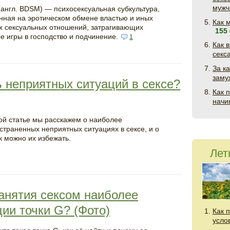
муж
англ. BDSM) — психосексуальная субкультура,
нная на эротическом обмене властью и иных
Как 
 сексуальных отношений, затрагивающих
155
е игры в господство и подчинение.
1
Как 
секс
За к
зам
ь неприятных ситуаций в сексе?
Как 
нач
ой статье мы расскажем о наиболее
страненных неприятных ситуациях в сексе, и о
ак можно их избежать.
Лет
занятия сексом наиболее
ии точки G? (Фото)
Как 
усло