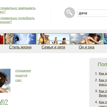
 правильно завязывать
ео?
 правильно подобрать
альник?
Стиль жизни
Семья и дети
Он и она
Поп
отношения
Как 
поцелуй
Как 
секс
масс
Как 
Виде
М)?
Как 
секс