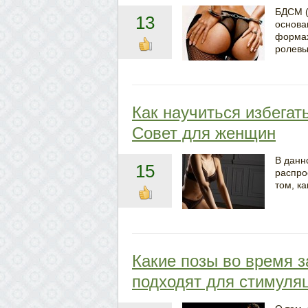
БДСМ (
13
основа
формах
ролевы
Как научиться избегат
Совет для женщин
В данн
15
распро
том, к
Какие позы во время 
подходят для стимуляц