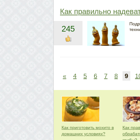
Как правильно надеват
Подр
245
техн
«
4
5
6
7
8
9
1
Как приготовить мохито в
Как пра
домашних условиях?
обрабат