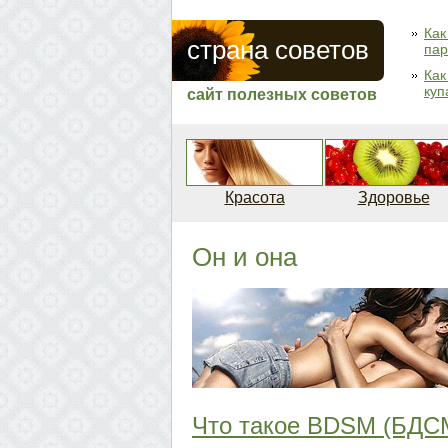
Как
страна советов
пар
Как
куп
сайт полезных советов
Красота
Здоровье
Он и она
Что такое BDSM (БДС