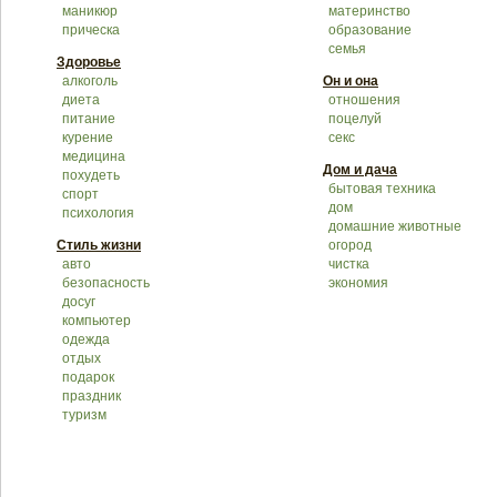
маникюр
материнство
прическа
образование
семья
Здоровье
алкоголь
Он и она
диета
отношения
питание
поцелуй
курение
секс
медицина
Дом и дача
похудеть
бытовая техника
спорт
дом
психология
домашние животные
Стиль жизни
огород
авто
чистка
безопасность
экономия
досуг
компьютер
одежда
отдых
подарок
праздник
туризм