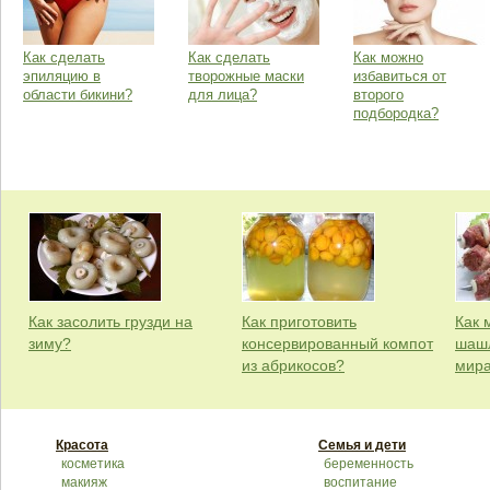
Как сделать
Как сделать
Как можно
эпиляцию в
творожные маски
избавиться от
области бикини?
для лица?
второго
подбородка?
Как засолить грузди на
Как приготовить
Как 
зиму?
консервированный компот
шашл
из абрикосов?
мир
Красота
Семья и дети
косметика
беременность
макияж
воспитание