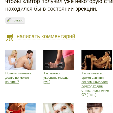
чтобы клитор получил уже некоторую ст
находился бы в состоянии эрекции.
точка g
написать комментарий
Почему мужчина
Как можно
Какие позы во
долго не может
укрепить мышцы
время занятия
кончить?
рук?
сексом наиболее
подходят для
стимуляции точки
G? (Фото)