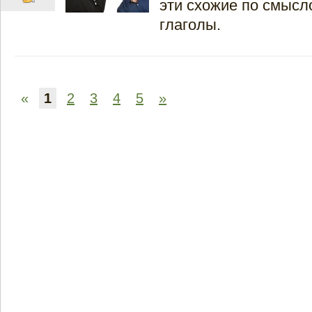
эти схожие по смысл
глаголы.
«
1
2
3
4
5
»