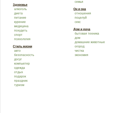
семья
Здоровье
алкоголь
Он и она
диета
отношения
питание
поцелуй
курение
секс
медицина
Дом и дача
похудеть
бытовая техника
спорт
дом
психология
домашние животные
Стиль жизни
огород
авто
чистка
безопасность
экономия
досуг
компьютер
одежда
отдых
подарок
праздник
туризм