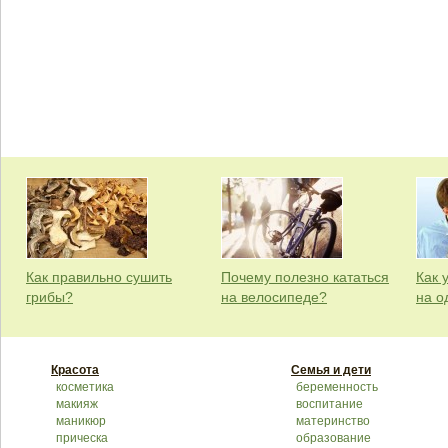
Как правильно сушить
Почему полезно кататься
Как 
грибы?
на велосипеде?
на о
Красота
Семья и дети
косметика
беременность
макияж
воспитание
маникюр
материнство
прическа
образование