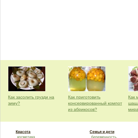
Как засолить грузди на
Как приготовить
Как 
зиму?
консервированный компот
шашл
из абрикосов?
мир
Красота
Семья и дети
косметика
беременность