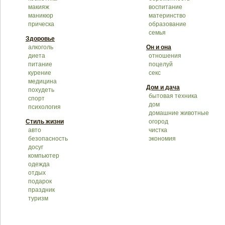
макияж
воспитание
маникюр
материнство
прическа
образование
семья
Здоровье
алкоголь
Он и она
диета
отношения
питание
поцелуй
курение
секс
медицина
Дом и дача
похудеть
бытовая техника
спорт
дом
психология
домашние животные
Стиль жизни
огород
авто
чистка
безопасность
экономия
досуг
компьютер
одежда
отдых
подарок
праздник
туризм