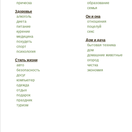
прическа
образование
семья
Здоровье
алкоголь
Он и она
диета
отношения
питание
поцелуй
курение
секс
медицина
Дом и дача
похудеть
бытовая техника
спорт
дом
психология
домашние животные
Стиль жизни
огород
авто
чистка
безопасность
экономия
досуг
компьютер
одежда
отдых
подарок
праздник
туризм