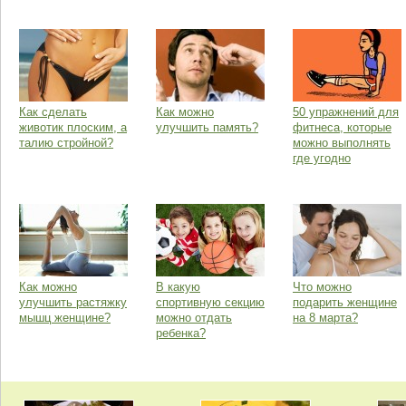
Как сделать
Как можно
50 упражнений для
животик плоским, а
улучшить память?
фитнеса, которые
талию стройной?
можно выполнять
где угодно
Как можно
В какую
Что можно
улучшить растяжку
спортивную секцию
подарить женщине
мышц женщине?
можно отдать
на 8 марта?
ребенка?