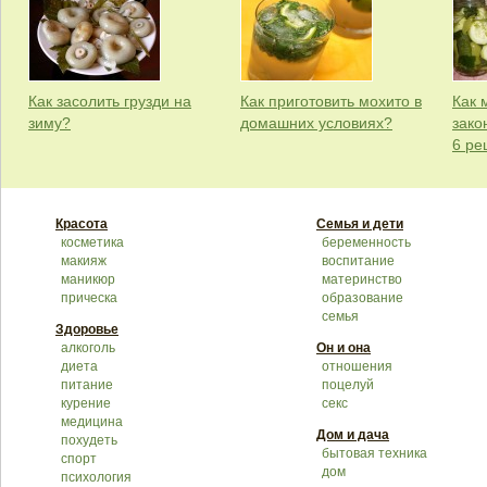
Как засолить грузди на
Как приготовить мохито в
Как 
зиму?
домашних условиях?
зако
6 ре
Красота
Семья и дети
косметика
беременность
макияж
воспитание
маникюр
материнство
прическа
образование
семья
Здоровье
алкоголь
Он и она
диета
отношения
питание
поцелуй
курение
секс
медицина
Дом и дача
похудеть
бытовая техника
спорт
дом
психология