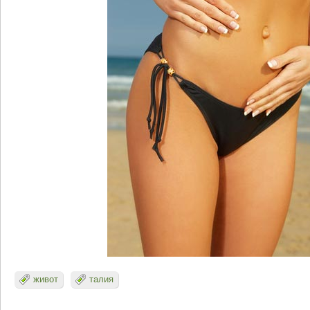
живот
талия