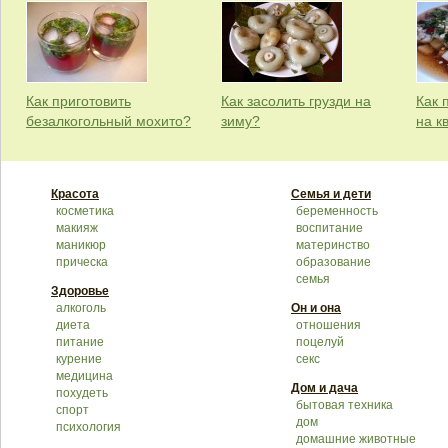
Как приготовить
Как засолить грузди на
Как 
безалкогольный мохито?
зиму?
на к
Красота
Семья и дети
косметика
беременность
макияж
воспитание
маникюр
материнство
прическа
образование
семья
Здоровье
алкоголь
Он и она
диета
отношения
питание
поцелуй
курение
секс
медицина
Дом и дача
похудеть
бытовая техника
спорт
дом
психология
домашние животные