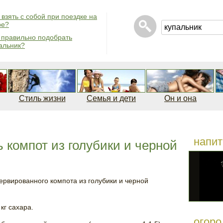
 взять с собой при поездке на
ре?
 правильно подобрать
альник?
Стиль жизни
Семья и дети
Он и она
напит
 компот из голубики и черной
ервированного компота из голубики и черной
 кг сахара.
огоро