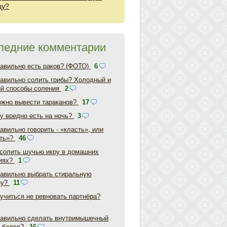
ду?
ледние комментарии
равильно есть раков? (ФОТО)
6
равильно солить грибы? Холодный и
ий способы соления
2
ожно вывести тараканов?
17
у вредно есть на ночь?
3
авильно говорить - «класть», или
ть»?
46
асолить щучью икру в домашних
иях?
1
равильно выбрать стиральную
ну?
11
аучиться не ревновать партнёра?
равильно сделать внутримышечный
в бедро?
16