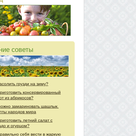
ние советы
засолить грузди на зиму?
приготовить консервированный
от из абрикосов?
можно замариновать шашлык.
пты народов мира
приготовить летний салат с
адо и огурцом?
правильно себя вести в жаркую