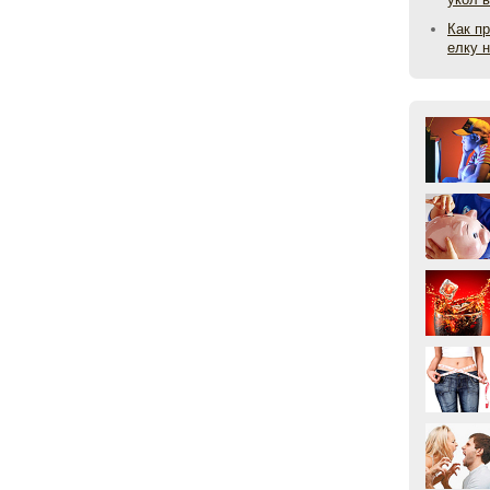
Как п
елку 