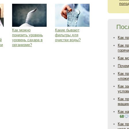
пого
Пос
Как можно
Какие бывают
понизить уровень
фильтры для
Как п
й
уровень сахара в
очистки воды?
ки
организме?
Как п
горяч
Как м
Почем
Как пр
«ложи
Как з
услов
Как п
маши
Как н
68
Как п
укол 