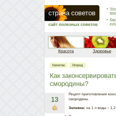
Что
страна советов
мо
Как
куп
сайт полезных советов
Красота
Здоровье
Напитки
Огород
Как законсервировать
смородины?
Рецепт приготовления конс
13
смородины.
Заливка:
на 1 л воды – 1,2