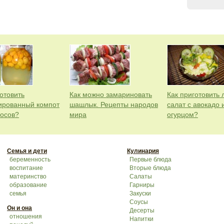
отовить
Как можно замариновать
Как приготовить 
ированный компот
шашлык. Рецепты народов
салат с авокадо 
косов?
мира
огурцом?
Семья и дети
Кулинария
беременность
Первые блюда
воспитание
Вторые блюда
материнство
Салаты
образование
Гарниры
семья
Закуски
Соусы
Он и она
Десерты
отношения
Напитки