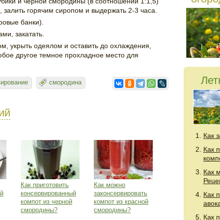
бики и черной смородины (в соотношении 1:1,5)
, залить горячим сиропом и выдержать 2-3 часа.
ровые банки).
ми, закатать.
ом, укрыть одеялом и оставить до охлаждения,
любое другое темное прохладное место для
Лет
вирование
смородина
ий
Как 
Как 
комп
Как 
Реце
Как приготовить
Как можно
ой
консервированный
законсервировать
Как 
компот из черной
компот из красной
авок
смородины?
смородины?
Как 