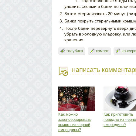
Подготовленные ягоды голу
уложить слоями в банки по плечики
Затем стерилизовать 20 минут (лит
Банки покрыть стерильными крышка
После банки перевернуть вверх дн
убрать в холодную кладовку, или 
хранения.
голубика
компот
консер
написать комментар
Как можно
Как приготовить
законсервировать
повидло из черн
компот из черной
смородины?
смородины?