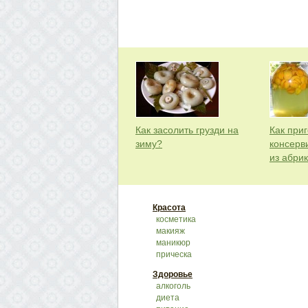
Как засолить грузди на
Как приг
зиму?
консерв
из абри
Красота
косметика
макияж
маникюр
прическа
Здоровье
алкоголь
диета