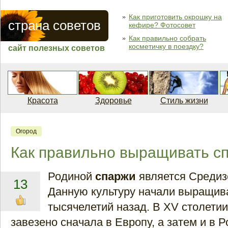
Как приготовить окрошку на
страна советов
кефире? Фотосовет
Как правильно собрать
косметичку в поездку?
сайт полезных советов
Красота
Здоровье
Стиль жизни
Огород
Как правильно выращивать с
Родиной
спаржи
является Средиз
13
Данную культуру начали выращив
тысячелетий назад. В XV столети
завезено сначала в Европу, а затем и в Р