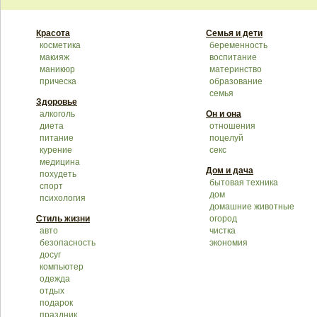
Красота
Семья и дети
косметика
беременность
макияж
воспитание
маникюр
материнство
прическа
образование
семья
Здоровье
алкоголь
Он и она
диета
отношения
питание
поцелуй
курение
секс
медицина
Дом и дача
похудеть
бытовая техника
спорт
дом
психология
домашние животные
Стиль жизни
огород
авто
чистка
безопасность
экономия
досуг
компьютер
одежда
отдых
подарок
праздник