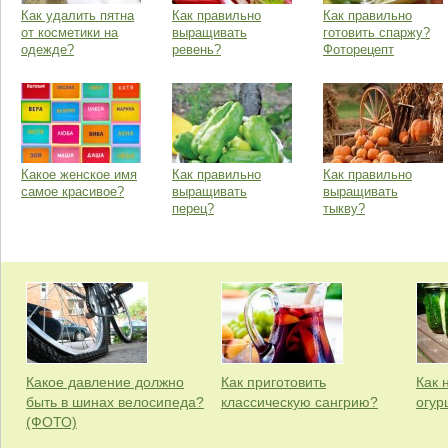
Как удалить пятна
Как правильно
Как правильно
от косметики на
выращивать
готовить спаржу?
одежде?
ревень?
Фоторецепт
Какое женское имя
Как правильно
Как правильно
самое красивое?
выращивать
выращивать
перец?
тыкву?
Какое давление должно
Как приготовить
Как 
быть в шинах велосипеда?
классическую сангрию?
огур
(ФОТО)