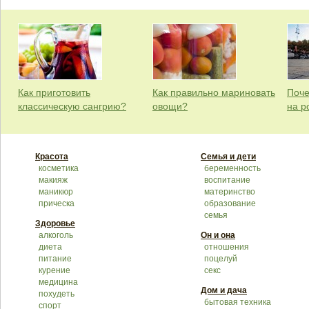
Как приготовить
Как правильно мариновать
Поче
классическую сангрию?
овощи?
на р
Красота
Семья и дети
косметика
беременность
макияж
воспитание
маникюр
материнство
прическа
образование
семья
Здоровье
алкоголь
Он и она
диета
отношения
питание
поцелуй
курение
секс
медицина
Дом и дача
похудеть
бытовая техника
спорт