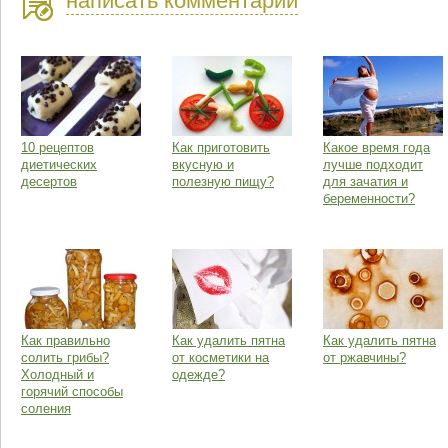
написать комментарий
10 рецептов
Как приготовить
Какое время года
диетических
вкусную и
лучше подходит
десертов
полезную пищу?
для зачатия и
беременности?
Как правильно
Как удалить пятна
Как удалить пятна
солить грибы?
от косметики на
от ржавчины?
Холодный и
одежде?
горячий способы
соления