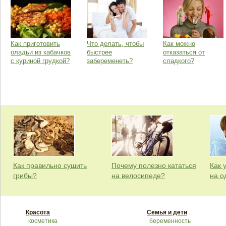
Как приготовить
Что делать, чтобы
Как можно
оладьи из кабачков
быстрее
отказаться от
с куриной грудкой?
забеременеть?
сладкого?
Как правильно сушить
Почему полезно кататься
Как 
грибы?
на велосипеде?
на о
Красота
Семья и дети
косметика
беременность