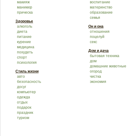
макияж
воспитание
маникюр
материнство
прическа
образование
семья
Здоровье
алкоголь
Он и она
диета
отношения
питание
поцелуй
курение
секс
медицина
Дом и дача
похудеть
бытовая техника
спорт
дом
психология
домашние животные
Стиль жизни
огород
авто
чистка
безопасность
экономия
досуг
компьютер
одежда
отдых
подарок
праздник
туризм