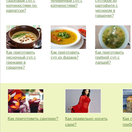
гороховый суп с
чечевичный суп с
суп-пюре из
копченостями по-
копченостями?
картофеля с
карпатски?
чесноком в
горшочке?
Как приготовить
Как приготовить
Как приготовить
чесночный суп с
суп из фазана?
грибной суп с
гренками в
лапшой?
горшочке?
Как приготовить сангрию?
Как правильно носить
Как 
сари?
гриб