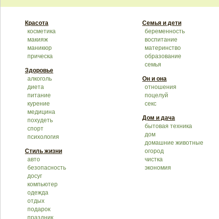
Красота
Семья и дети
косметика
беременность
макияж
воспитание
маникюр
материнство
прическа
образование
семья
Здоровье
алкоголь
Он и она
диета
отношения
питание
поцелуй
курение
секс
медицина
Дом и дача
похудеть
бытовая техника
спорт
дом
психология
домашние животные
Стиль жизни
огород
авто
чистка
безопасность
экономия
досуг
компьютер
одежда
отдых
подарок
праздник