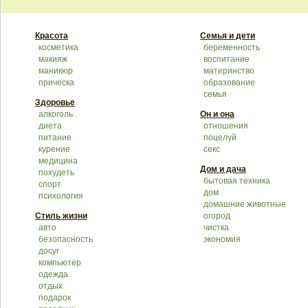
Красота
Семья и дети
косметика
беременность
макияж
воспитание
маникюр
материнство
прическа
образование
семья
Здоровье
алкоголь
Он и она
диета
отношения
питание
поцелуй
курение
секс
медицина
Дом и дача
похудеть
бытовая техника
спорт
дом
психология
домашние животные
Стиль жизни
огород
авто
чистка
безопасность
экономия
досуг
компьютер
одежда
отдых
подарок