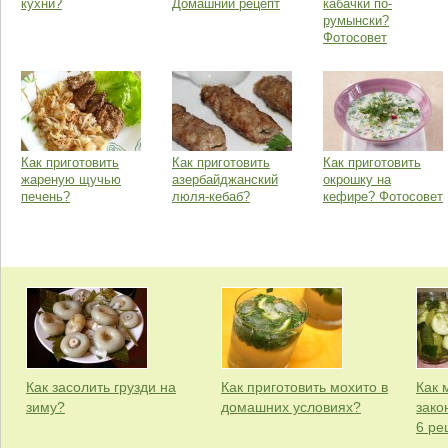
кухни?
Домашний рецепт
кабачки по-
румынски?
Фотосовет
Как приготовить
Как приготовить
Как приготовить
жареную щучью
азербайджанский
окрошку на
печень?
люля-кебаб?
кефире? Фотосовет
Как засолить грузди на
Как приготовить мохито в
Как 
зиму?
домашних условиях?
зако
6 ре