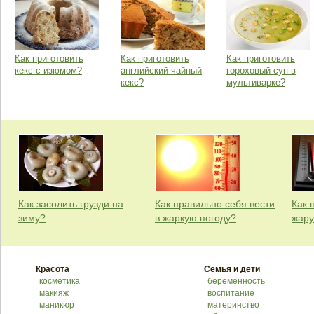
Как приготовить
Как приготовить
Как приготовить
кекс с изюмом?
английский чайный
гороховый суп в
кекс?
мультиварке?
Как засолить грузди на
Как правильно себя вести
Как 
зиму?
в жаркую погоду?
жару
Красота
Семья и дети
косметика
беременность
макияж
воспитание
маникюр
материнство