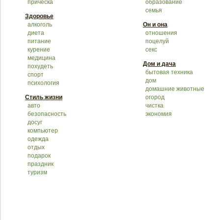
прическа
образование
семья
Здоровье
алкоголь
Он и она
диета
отношения
питание
поцелуй
курение
секс
медицина
Дом и дача
похудеть
бытовая техника
спорт
дом
психология
домашние животные
Стиль жизни
огород
авто
чистка
безопасность
экономия
досуг
компьютер
одежда
отдых
подарок
праздник
туризм