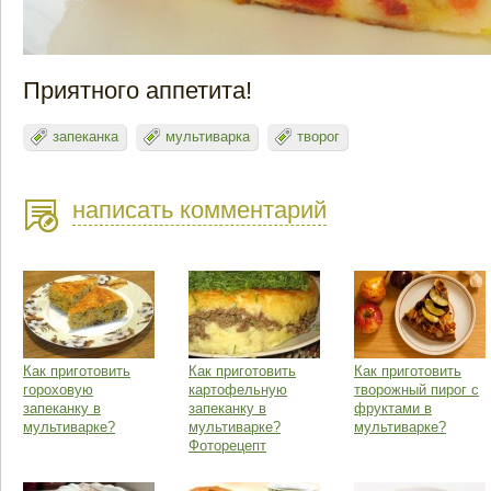
Приятного аппетита!
запеканка
мультиварка
творог
написать комментарий
Как приготовить
Как приготовить
Как приготовить
гороховую
картофельную
творожный пирог с
запеканку в
запеканку в
фруктами в
мультиварке?
мультиварке?
мультиварке?
Фоторецепт