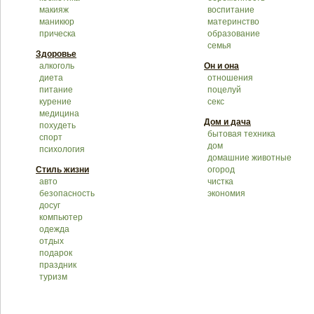
макияж
воспитание
маникюр
материнство
прическа
образование
семья
Здоровье
алкоголь
Он и она
диета
отношения
питание
поцелуй
курение
секс
медицина
Дом и дача
похудеть
бытовая техника
спорт
дом
психология
домашние животные
Стиль жизни
огород
авто
чистка
безопасность
экономия
досуг
компьютер
одежда
отдых
подарок
праздник
туризм