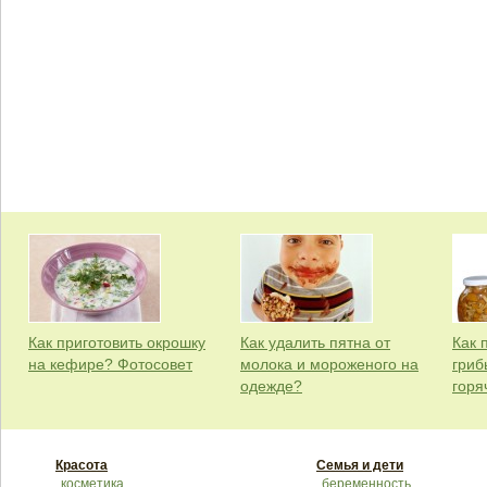
Как приготовить окрошку
Как удалить пятна от
Как 
на кефире? Фотосовет
молока и мороженого на
гриб
одежде?
горя
Красота
Семья и дети
косметика
беременность