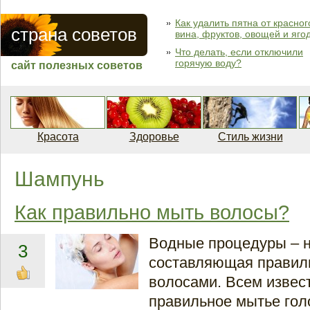
Как удалить пятна от красног
страна советов
вина, фруктов, овощей и яго
Что делать, если отключили
горячую воду?
сайт полезных советов
Красота
Здоровье
Стиль жизни
Шампунь
Как правильно мыть волосы?
Водные процедуры – 
3
составляющая правиль
волосами. Всем извест
правильное мытье го