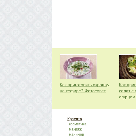
Как приготовить окрошку
Как при
на кефире? Фотосовет
салат с 
огурцом
Красота
косметика
макияж
маникюр