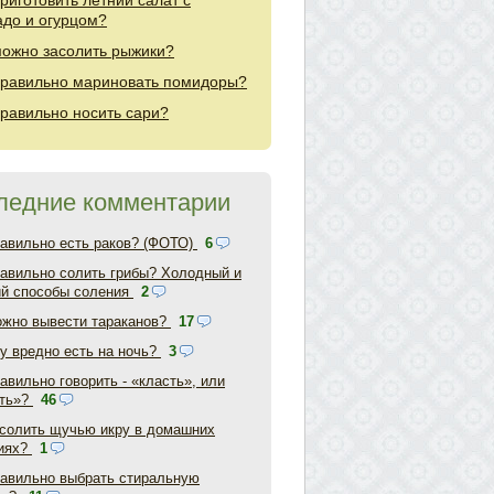
приготовить летний салат с
адо и огурцом?
можно засолить рыжики?
правильно мариновать помидоры?
правильно носить сари?
ледние комментарии
равильно есть раков? (ФОТО)
6
равильно солить грибы? Холодный и
ий способы соления
2
ожно вывести тараканов?
17
у вредно есть на ночь?
3
авильно говорить - «класть», или
ть»?
46
асолить щучью икру в домашних
иях?
1
равильно выбрать стиральную