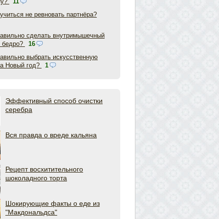
ну?
11
аучиться не ревновать партнёра?
равильно сделать внутримышечный
в бедро?
16
равильно выбрать искусственную
на Новый год?
1
Эффективный способ очистки
серебра
Вся правда о вреде кальяна
Рецепт восхитительного
шоколадного торта
Шокирующие факты о еде из
"Макдональдса"