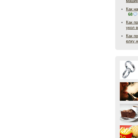
маши
Как н
68
Как п
укол 
Как п
елку 