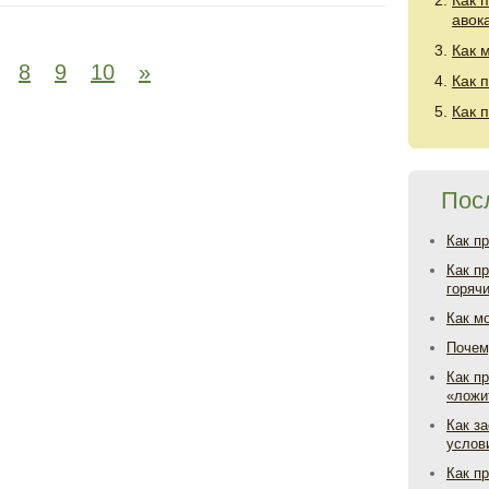
Как 
авок
Как 
8
9
10
»
Как 
Как 
Пос
Как п
Как п
горяч
Как м
Почем
Как пр
«ложи
Как з
услов
Как п