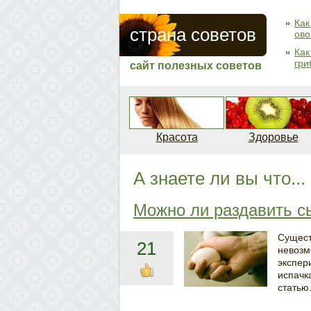
Как
страна советов
ов
Как
гри
сайт полезных советов
Красота
Здоровье
А знаете ли вы что...
Можно ли раздавить с
Сущест
21
невозм
экспер
испачк
статью