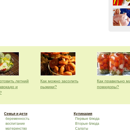
готовить летний
Как можно засолить
Как правильно м
авокадо и
рыжики?
помидоры?
?
Семья и дети
Кулинария
беременность
Первые блюда
воспитание
Вторые блюда
материнство
Салаты