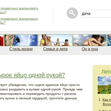
 правильно мариновать
ощи?
 правильно мариновать
бы?
Стиль жизни
Семья и дети
Он и она
Лет
ырое яйцо одной рукой?
вует убеждение, что сырое куриное яйцо просто
ожно раздавить в кулаке одной рукой. Прежде чем
иментировать и переводить продукты с риском
ать кухню и личный гардероб, прочтите данную
Как 
.
Фото