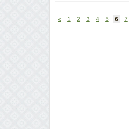
«
1
2
3
4
5
6
7