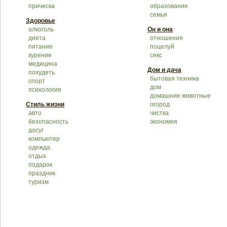
прическа
образование
семья
Здоровье
алкоголь
Он и она
диета
отношения
питание
поцелуй
курение
секс
медицина
Дом и дача
похудеть
бытовая техника
спорт
дом
психология
домашние животные
Стиль жизни
огород
авто
чистка
безопасность
экономия
досуг
компьютер
одежда
отдых
подарок
праздник
туризм