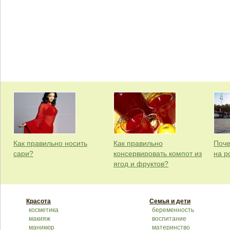
Как правильно носить
Как правильно
Поче
сари?
консервировать компот из
на р
ягод и фруктов?
Красота
Семья и дети
косметика
беременность
макияж
воспитание
маникюр
материнство