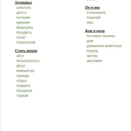
Здоровье
алкоголь
Он и она
диета
отношения
питание
поцелуй
курение
секс
медицина
Дом и дача
похудеть
бытовая техника
спорт
дом
психология
домашние животные
Стиль жизни
огород
авто
чистка
безопасность
экономия
досуг
компьютер
одежда
отдых
подарок
праздник
туризм