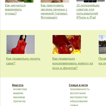
Как научиться
Как приготовить
15 полезнейших
мариновать
овсяное печенье с
советов для
огурцы?
начинкой (талеры).
пользователей
Фоторецепт
iPhone и iPad
Как правильно носить
Как правильно
Поче
сари?
консервировать компот из
на р
ягод и фруктов?
Красота
Семья и дети
косметика
беременность
макияж
воспитание
маникюр
материнство
прическа
образование
семья