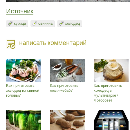
Источник
курица
свинина
холодец
написать комментарий
Как приготовить
Как приготовить
Как приготовить
холодец из свиной
люля-кебаб?
холодец в
головы?
мультиварке?
Фотосовет