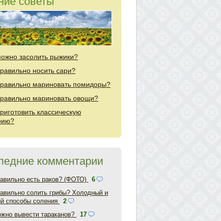
ние советы
можно засолить рыжики?
правильно носить сари?
правильно мариновать помидоры?
правильно мариновать овощи?
приготовить классическую
рию?
ледние комментарии
равильно есть раков? (ФОТО)
6
равильно солить грибы? Холодный и
ий способы соления
2
ожно вывести тараканов?
17