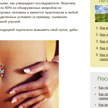
Лет
ными, как утверждают исследователи. Впрочем,
оло 80% из обнаруженных микробов не
оровья человека и имеются практически в любой
ределенных условиях (к примеру, снижение
зной угрозой.
Как 
мендацией тщательно вымывать свой пупок, дабы
.
Как 
Как 
Как 
Как 
санг
Пос
Как п
Как п
горяч
Как м