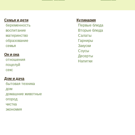
Семья и дети
Кулинария
беременность
Первые блюда
воспитание
Вторые блюда
материнство
Салаты
образование
Гарниры
семья
Закуски
Соусы
Он и она
Десерты
отношения
Напитки
поцелуй
секс
Дом и дача
бытовая техника
дом
домашние животные
огород
чистка
экономия