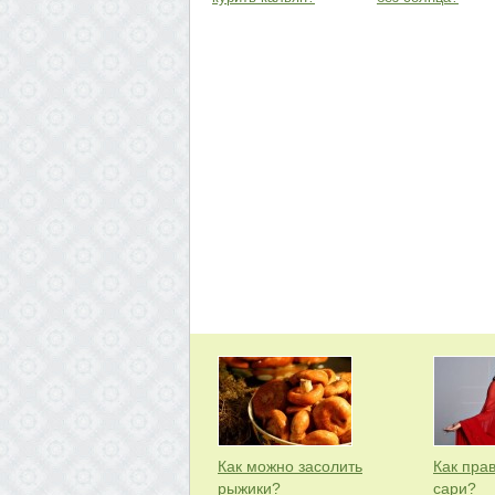
Как можно засолить
Как пра
рыжики?
сари?