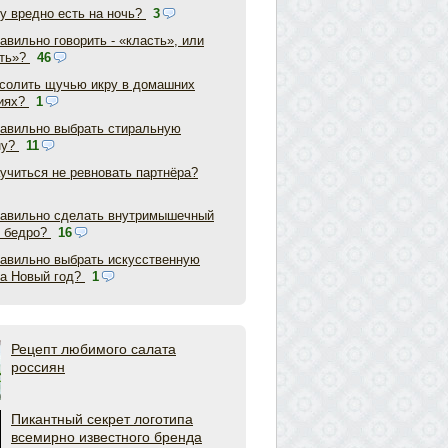
у вредно есть на ночь?
3
авильно говорить - «класть», или
ть»?
46
асолить щучью икру в домашних
иях?
1
равильно выбрать стиральную
ну?
11
аучиться не ревновать партнёра?
равильно сделать внутримышечный
в бедро?
16
равильно выбрать искусственную
на Новый год?
1
Рецепт любимого салата
россиян
Пикантный секрет логотипа
всемирно известного бренда