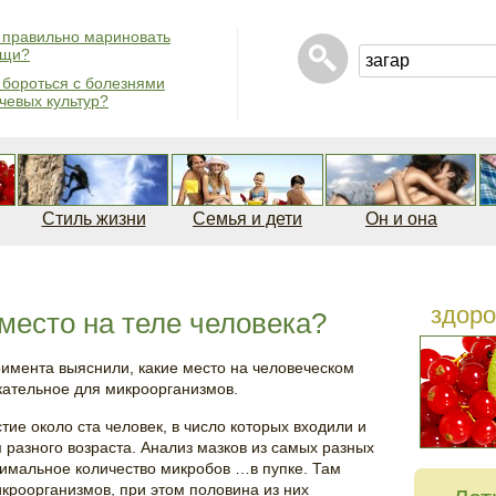
 правильно мариновать
ощи?
 бороться с болезнями
чевых культур?
Стиль жизни
Семья и дети
Он и она
здоро
 место на теле человека?
имента выяснили, какие место на человеческом
кательное для микроорганизмов.
тие около ста человек, в число которых входили и
разного возраста. Анализ мазков из самых разных
симальное количество микробов …в пупке. Там
икроорганизмов, при этом половина из них