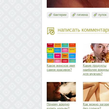
бактерии
гигиена
пупок
написать комментар
Какое женское имя
Какие продукты
самое красивое?
наиболее вредны
для мужчин?
Почему вредно
Как можно загоре
курить кальян?
без солнца?