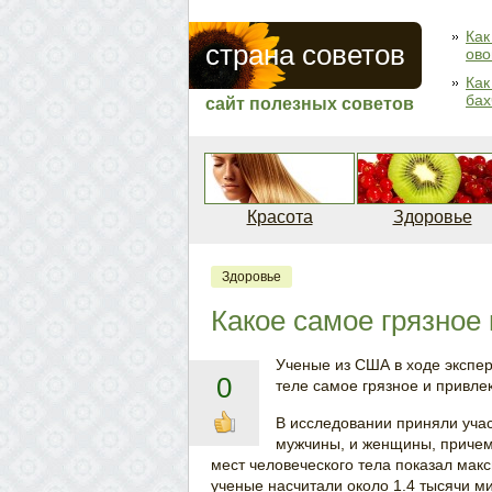
Как
страна советов
ов
Как
бах
сайт полезных советов
Красота
Здоровье
Здоровье
Какое самое грязное
Ученые из США в ходе экспер
0
теле самое грязное и привле
В исследовании приняли учас
мужчины, и женщины, причем 
мест человеческого тела показал мак
ученые насчитали около 1.4 тысячи м