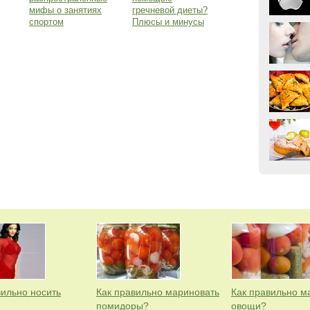
мифы о занятиях
гречневой диеты?
спортом
Плюсы и минусы
вильно носить
Как правильно мариновать
Как правильно м
помидоры?
овощи?