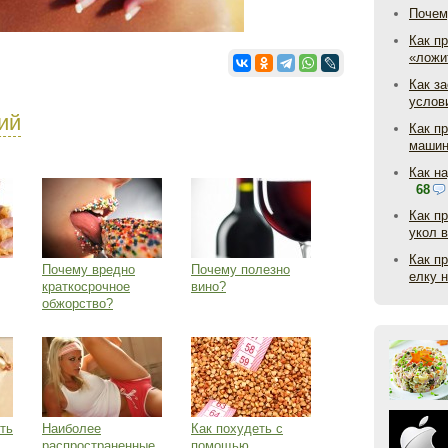
Почем
Как пр
«ложи
Как з
услов
ий
Как п
маши
Как н
68
Как п
укол 
Как п
Почему вредно
Почему полезно
елку 
краткосрочное
вино?
обжорство?
ть
Наиболее
Как похудеть с
распространенные
помощью