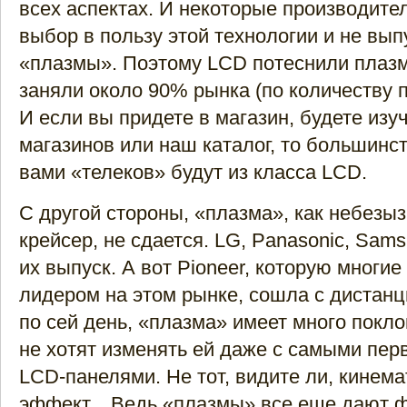
всех аспектах. И некоторые производите
выбор в пользу этой технологии и не вы
«плазмы». Поэтому LCD потеснили плаз
заняли около 90% рынка (по количеству 
И если вы придете в магазин, будете изу
магазинов или наш каталог, то большинс
вами «телеков» будут из класса LCD.
С другой стороны, «плазма», как небезы
крейсер, не сдается. LG, Panasonic, Sa
их выпуск. А вот Pioneer, которую многие
лидером на этом рынке, сошла с дистанци
по сей день, «плазма» имеет много покло
не хотят изменять ей даже с самыми пе
LCD-панелями. Не тот, видите ли, кинем
эффект... Ведь «плазмы» все еще дают ф