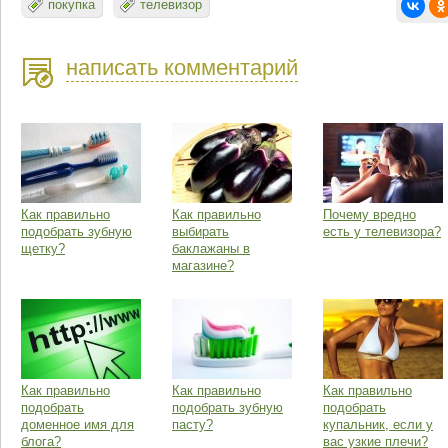
покупка
телевизор
написать комментарий
Как правильно
Как правильно
Почему вредно
подобрать зубную
выбирать
есть у телевизора?
щетку?
баклажаны в
магазине?
Как правильно
Как правильно
Как правильно
подобрать
подобрать зубную
подобрать
доменное имя для
пасту?
купальник, если у
блога?
вас узкие плечи?