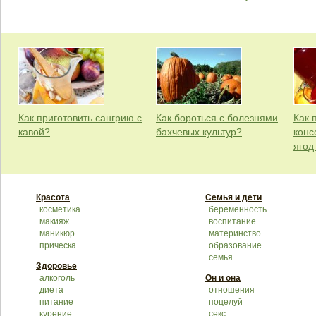
Как приготовить сангрию с
Как бороться с болезнями
Как 
кавой?
бахчевых культур?
конс
ягод
Красота
Семья и дети
косметика
беременность
макияж
воспитание
маникюр
материнство
прическа
образование
семья
Здоровье
алкоголь
Он и она
диета
отношения
питание
поцелуй
курение
секс