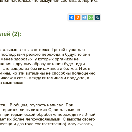
ются настолько, что иммунная система аллергика
ей (2):
тальные взяты с потолка. Третий пункт для
 последствия резкого перехода и будут, то они
менее здоровых, у которых организм не
кания к другому образу питания будет идти
- это вещества без витаминов и белков. И хотя
амины, но эти витамины не способны полноценно
ническая связь между витаминами продукта, а
в комплексе.
тя... В общем, глупость написал. При
 теряется лишь витамин С, остальные по
 при термической обработке переходят из 3-ной
лает их более легкоусвояемыми. С высоты своего
есяца и два года соответственно) могу сказать,