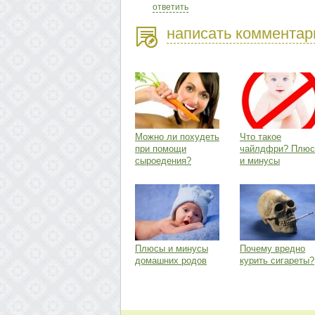
ответить
написать комментар
Можно ли похудеть
Что такое
при помощи
чайлдфри? Плю
сыроедения?
и минусы
Плюсы и минусы
Почему вредно
домашних родов
курить сигареты?