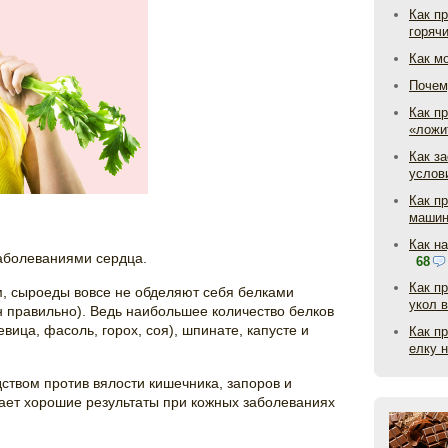
Как п
горяч
Как м
Почем
Как пр
«ложи
Как з
услов
Как п
маши
Как н
аболеваниями сердца.
68
Как п
, сыроеды вовсе не обделяют себя белками
укол 
н правильно). Ведь наибольшее количество белков
вица, фасоль, горох, соя), шпинате, капусте и
Как п
елку 
твом против вялости кишечника, запоров и
ает хорошие результаты при кожных заболеваниях