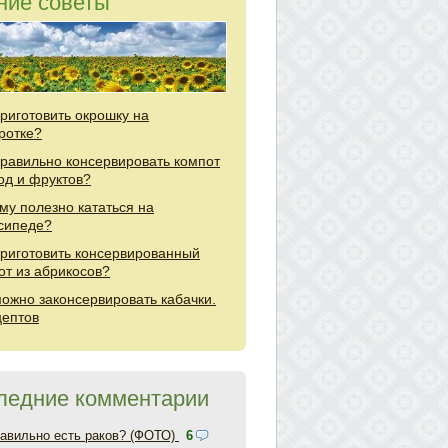
ние советы
приготовить окрошку на
ротке?
правильно консервировать компот
год и фруктов?
му полезно кататься на
сипеде?
приготовить консервированный
от из абрикосов?
можно законсервировать кабачки.
цептов
ледние комментарии
равильно есть раков? (ФОТО)
6