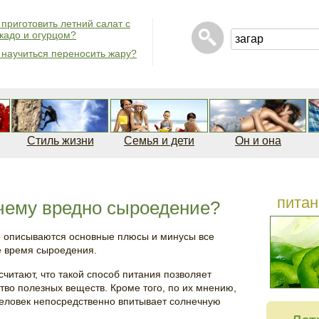
 приготовить летний салат с
кадо и огурцом?
 научиться переносить жару?
Стиль жизни
Семья и дети
Он и она
питан
чему вредно сыроедение?
но описываются основные плюсы и минусы все
е время сыроедения.
итают, что такой способ питания позволяет
тво полезных веществ. Кроме того, по их мнению,
человек непосредственно впитывает солнечную