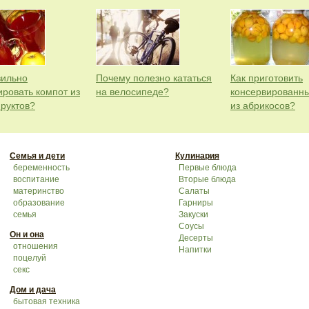
вильно
Почему полезно кататься
Как приготовить
ировать компот из
на велосипеде?
консервированн
фруктов?
из абрикосов?
Семья и дети
Кулинария
беременность
Первые блюда
воспитание
Вторые блюда
материнство
Салаты
образование
Гарниры
семья
Закуски
Соусы
Он и она
Десерты
отношения
Напитки
поцелуй
секс
Дом и дача
бытовая техника