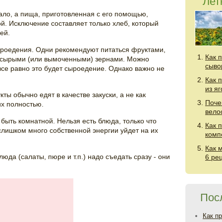
Лет
ло, а пища, приготовленная с его помощью,
й. Исключение составляет только хлеб, который
ей.
ыроедения. Одни рекомендуют питаться фруктами,
Как 
 - сырыми (или вымоченными) зернами. Можно
сыво
 все равно это будет сыроедение. Однако важно не
Как 
из я
ы обычно едят в качестве закуски, а не как
Поче
их полностью.
вело
быть комнатной. Нельзя есть блюда, только что
Как 
слишком много собственной энергии уйдет на их
комп
Как 
юда (салаты, пюре и т.п.) надо съедать сразу - они
6 ре
Пос
Как п