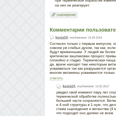
при термической обработке изменя
на них не реагирует.
сыроедение
Комментарии пользовател
kusja14
,
опубликован: 15.04.2014
Согласен только с первым минусом, ос
совсем уж слабых духом, так как, если
будут временными. У людей же более 
критически зашлакован процесс привы
спокойно и гладко. Термическая пища 
да, врачи находят там некоторые вит
усваиваться так как разрушается орга
многие витамины усваиваются только 
ответить
kusja14
,
опубликован: 13.02.2017
увидел свой коммент пару лет спус
термической обработке полностью
большей части сохраняются. Белки
и 4-ной структуры в 1-ную, что де
стажа сыроедения и веганства (4 м
что подходит оно далеко не всем.