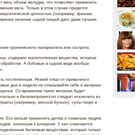
 весь объем желудка, что позволяет применять
жения веса. Только в этом случае придется
 энергетической ценностью (например, финики,
ожирении лечение сырой пищей дает даже лучшие
ние хронического панкреатита или гастрита.
ица, содержат малополезные вещества, которые
 обработке. А бобовые в сыром виде вообще
ы.
ь постепенным. Резкий отказ от привычного
рвые дни и недели не отказывайте себе в желании
рациона. Со временем такое желания будет
ительно и бескомпромиссно следует исключить из
стракты (например, мясной бульон), супы-пюре и
ия. Его нельзя применять детям и пожилым людям.
дям, склонным к аллергии. У них отмечается
пределенным белковым веществам, которые только