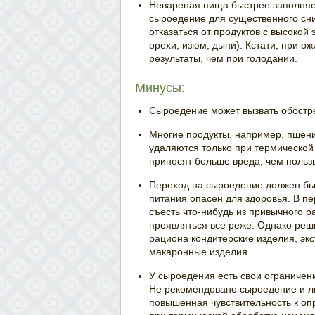
Невареная пища быстрее заполняет
сыроедение для существенного сни
отказаться от продуктов с высокой
орехи, изюм, дыни). Кстати, при 
результаты, чем при голодании.
Минусы:
Сыроедение может вызвать обостре
Многие продукты, например, пшен
удаляются только при термической
приносят больше вреда, чем польз
Переход на сыроедение должен быт
питания опасен для здоровья. В пе
съесть что-нибудь из привычного 
проявляться все реже. Однако реш
рациона кондитерские изделия, эк
макаронные изделия.
У сыроедения есть свои ограничен
Не рекомендовано сыроедение и лю
повышенная чувствительность к о