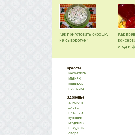
Как приготовить окрошку
Как пра
на сыворотке?
консерв
ягод и 
Красота
косметика
макияж
маникюр
прическа
Здоровье
алкоголь
диета
питание
курение
медицина
похудеть
спорт