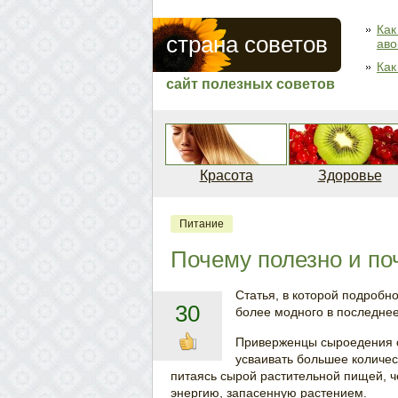
Как
страна советов
аво
Как
сайт полезных советов
Красота
Здоровье
Питание
Почему полезно и по
Статья, в которой подроб
30
более модного в последне
Приверженцы сыроедения сч
усваивать большее количес
питаясь сырой растительной пищей, 
энергию, запасенную растением.