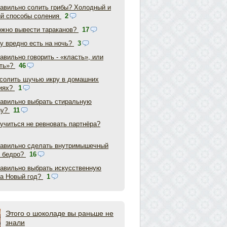
равильно солить грибы? Холодный и
ий способы соления
2
ожно вывести тараканов?
17
у вредно есть на ночь?
3
авильно говорить - «класть», или
ть»?
46
асолить щучью икру в домашних
иях?
1
равильно выбрать стиральную
ну?
11
аучиться не ревновать партнёра?
равильно сделать внутримышечный
в бедро?
16
равильно выбрать искусственную
на Новый год?
1
Этого о шоколаде вы раньше не
знали