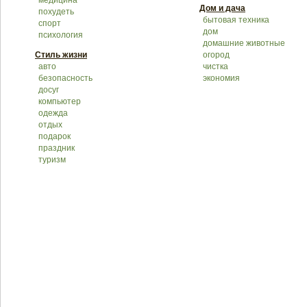
медицина
Дом и дача
похудеть
бытовая техника
спорт
дом
психология
домашние животные
Стиль жизни
огород
авто
чистка
безопасность
экономия
досуг
компьютер
одежда
отдых
подарок
праздник
туризм