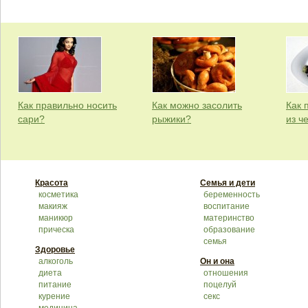
Как правильно носить
Как можно засолить
Как 
сари?
рыжики?
из ч
Красота
Семья и дети
косметика
беременность
макияж
воспитание
маникюр
материнство
прическа
образование
семья
Здоровье
алкоголь
Он и она
диета
отношения
питание
поцелуй
курение
секс