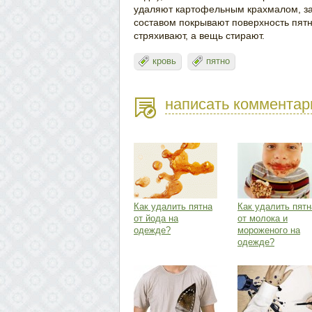
удаляют картофельным крахмалом, з
составом покрывают поверхность пятн
стряхивают, а вещь стирают.
кровь
пятно
написать комментар
Как удалить пятна
Как удалить пятн
от йода на
от молока и
одежде?
мороженого на
одежде?