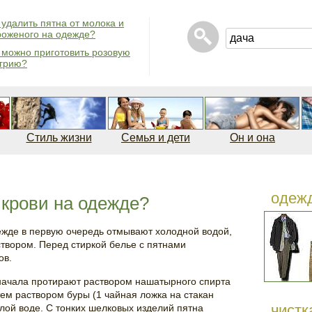
 удалить пятна от молока и
оженого на одежде?
 можно приготовить розовую
грию?
Стиль жизни
Семья и дети
Он и она
одеж
 крови на одежде?
ежде в первую очередь отмывают холодной водой,
твором. Перед стиркой белье с пятнами
ов.
сначала протирают раствором нашатырного спирта
атем раствором буры (1 чайная ложка на стакан
чистк
плой воде. С тонких шелковых изделий пятна