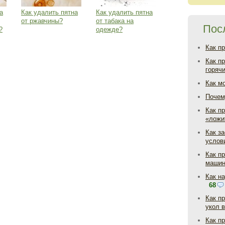
а
Как удалить пятна
Как удалить пятна
от ржавчины?
от табака на
Пос
?
одежде?
Как п
Как п
горяч
Как м
Почем
Как пр
«ложи
Как з
услов
Как п
маши
Как н
68
Как п
укол 
Как п