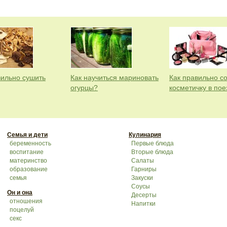
вильно сушить
Как научиться мариновать
Как правильно с
огурцы?
косметичку в пое
Семья и дети
Кулинария
беременность
Первые блюда
воспитание
Вторые блюда
материнство
Салаты
образование
Гарниры
семья
Закуски
Соусы
Он и она
Десерты
отношения
Напитки
поцелуй
секс