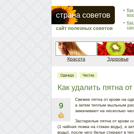
Как
страна советов
мор
Как
сан
сайт полезных советов
Красота
Здоровье
Одежда
Чистка
Как удалить пятна от
Свежие пятна от крови на од
9
а затем теплым мыльным рас
замачивают на несколько час
Застарелые пятна от крови 
(1 чайная ложка на стакан воды), а з
воды), после чего белье стирают в те