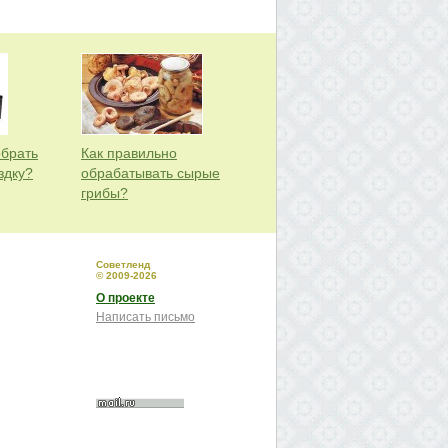
обрать
Как правильно
здку?
обрабатывать сырые
грибы?
Советленд
© 2009-2026
О проекте
Написать письмо