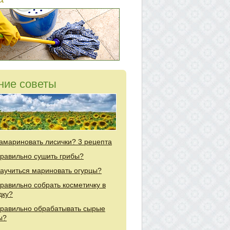
ние советы
замариновать лисички? 3 рецепта
правильно сушить грибы?
научиться мариновать огурцы?
правильно собрать косметичку в
дку?
правильно обрабатывать сырые
ы?