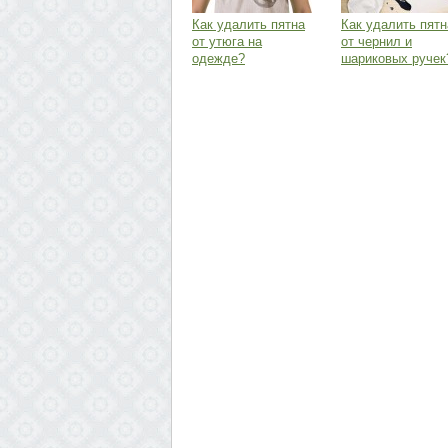
Как удалить пятна
Как удалить пятн
от утюга на
от чернил и
одежде?
шариковых ручек