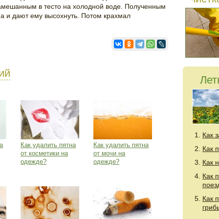
амешанным в тесто на холодной воде. Полученным
а и дают ему высохнуть. Потом крахмал
ий
Лет
Как 
а
Как удалить пятна
Как удалить пятна
Как 
от косметики на
от мочи на
одежде?
одежде?
Как 
Как 
поез
Как 
гриб