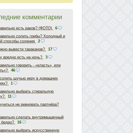
ледние комментарии
равильно есть раков? (ФОТО)
6
равильно солить грибы? Холодный и
ий способы соления
2
ожно вывести тараканов?
17
у вредно есть на ночь?
3
авильно говорить - «класть», или
ть»?
46
асолить щучью икру в домашних
иях?
1
равильно выбрать стиральную
ну?
11
аучиться не ревновать партнёра?
равильно сделать внутримышечный
в бедро?
16
равильно выбрать искусственную