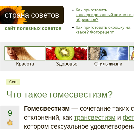
Как приготовить
страна советов
консервированный компот из
абрикосов?
Как приготовить окрошку на
сайт полезных советов
квасе? Фоторецепт
Красота
Здоровье
Стиль жизни
Секс
Что такое гомесвестизм?
Гомесвестизм
— сочетание таких 
9
отклонений, как
трансвестизм
и
фе
котором сексуальное удовлетворен