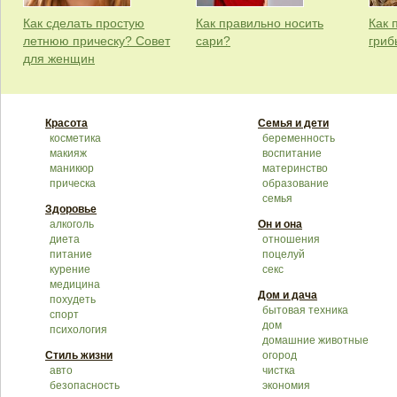
Как сделать простую
Как правильно носить
Как 
летнюю прическу? Совет
сари?
гриб
для женщин
Красота
Семья и дети
косметика
беременность
макияж
воспитание
маникюр
материнство
прическа
образование
семья
Здоровье
алкоголь
Он и она
диета
отношения
питание
поцелуй
курение
секс
медицина
Дом и дача
похудеть
бытовая техника
спорт
дом
психология
домашние животные
Стиль жизни
огород
авто
чистка
безопасность
экономия